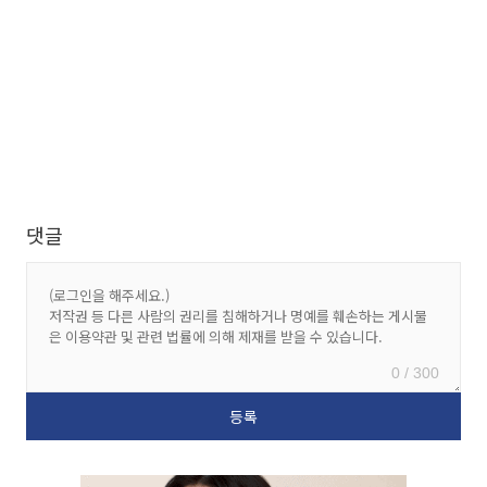
댓글
0 / 300