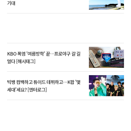
기대
KBO 폭염 '여름방학' 끝…프로야구 갈 길
멀다 [해시태그]
빅뱅 컴백하고 튜이드 데뷔하고⋯K팝 '몇
세대'세요? [엔터로그]