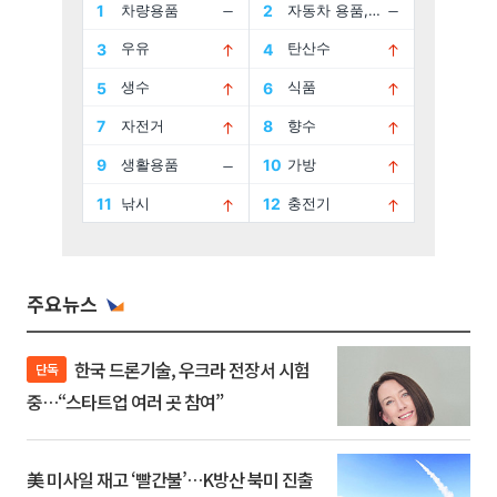
주요뉴스
한국 드론기술, 우크라 전장서 시험
단독
중…“스타트업 여러 곳 참여”
美 미사일 재고 ‘빨간불’…K방산 북미 진출