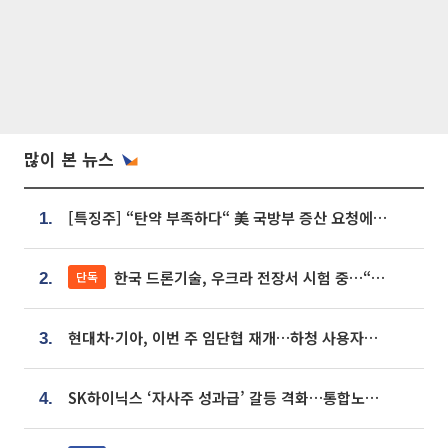
많이 본 뉴스
[특징주] “탄약 부족하다“ 美 국방부 증산 요청에⋯국내 방산주 급등세
1.
한국 드론기술, 우크라 전장서 시험 중…“스타트업 여러 곳 참여”
단독
2.
현대차·기아, 이번 주 임단협 재개…하청 사용자성 재심도 ‘변수’
3.
SK하이닉스 ‘자사주 성과급’ 갈등 격화…통합노조 출범 움직임
4.