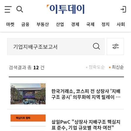
마켓
금융
부동산
산업
경제
국제
정치
사회
검색결과 총
12
건
정확도순
최신순
한국거래소, 코스피 전 상장사 '지배
구조 공시' 의무화에 지역 릴레이 설
명회 개최
삼일PwC "상장사 지배구조 핵심지
표 준수, 기업 규모별 격차 여전"