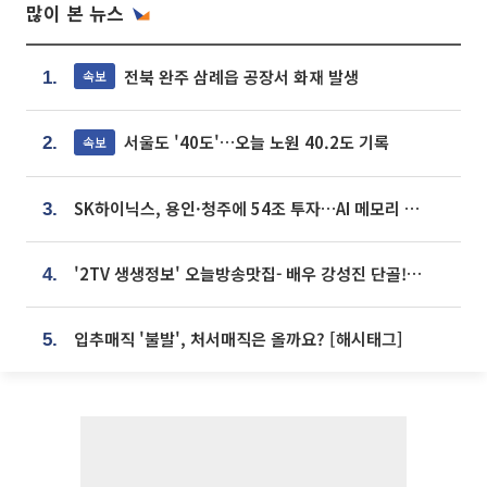
많이 본 뉴스
전북 완주 삼례읍 공장서 화재 발생
속보
1.
서울도 '40도'…오늘 노원 40.2도 기록
속보
2.
SK하이닉스, 용인·청주에 54조 투자…AI 메모리 생산기지 키운다
3.
'2TV 생생정보' 오늘방송맛집- 배우 강성진 단골! 쌀국수ㆍ푸팟퐁 커리 맛집 '블○○○'
4.
입추매직 '불발', 처서매직은 올까요? [해시태그]
5.