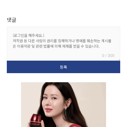
댓글
0 / 300