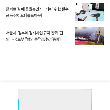
콘서트 갈 때 응원봉만?⋯'최애' 위한 필수
품 등장이오! [솔드아웃]
서울시, 정부에 정비사업 규제 완화 '건
의'⋯국토부 "협의 중" 입장만 [종합]