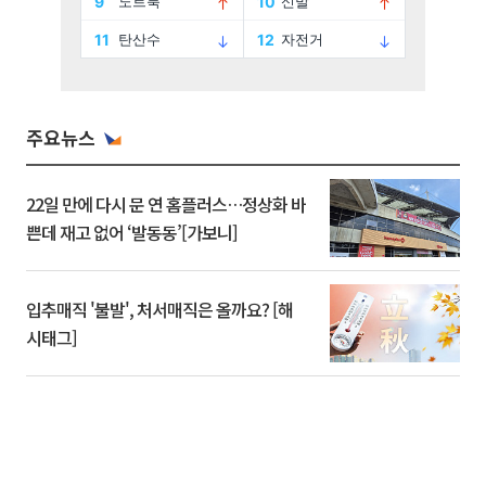
주요뉴스
22일 만에 다시 문 연 홈플러스…정상화 바
쁜데 재고 없어 ‘발동동’[가보니]
입추매직 '불발', 처서매직은 올까요? [해
시태그]