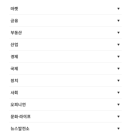
마켓
금융
부동산
산업
경제
국제
정치
사회
오피니언
문화·라이프
뉴스발전소