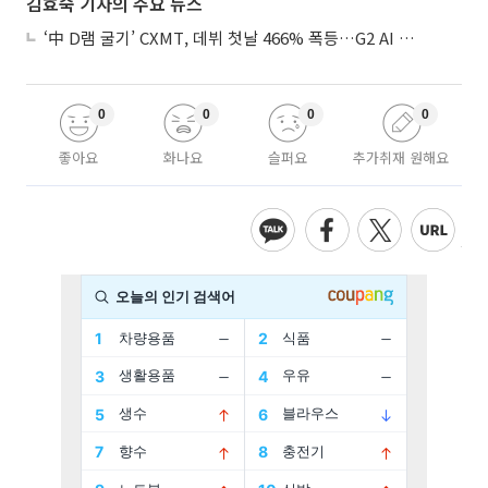
김효숙 기자의 주요 뉴스
‘中 D램 굴기’ CXMT, 데뷔 첫날 466% 폭등…G2 AI 패권 ‘쩐의 전쟁’
0
0
0
0
좋아요
화나요
슬퍼요
추가취재 원해요