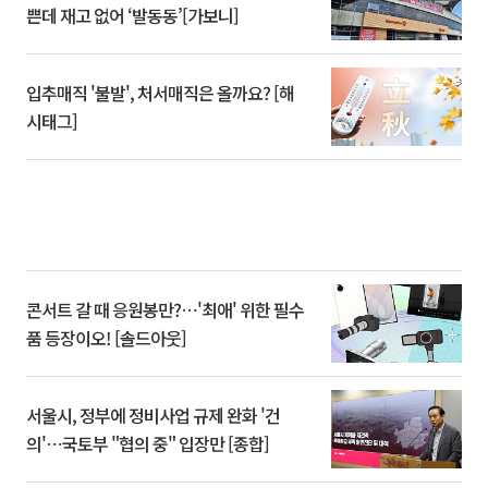
쁜데 재고 없어 ‘발동동’[가보니]
입추매직 '불발', 처서매직은 올까요? [해
시태그]
콘서트 갈 때 응원봉만?⋯'최애' 위한 필수
품 등장이오! [솔드아웃]
서울시, 정부에 정비사업 규제 완화 '건
의'⋯국토부 "협의 중" 입장만 [종합]