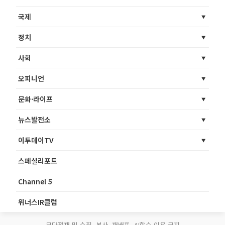
국제
정치
사회
오피니언
문화·라이프
뉴스발전소
이투데이TV
스페셜리포트
Channel 5
위너스IR클럽
무단전재 및 수집, 복사, 재배포, AI학습 이용 금지