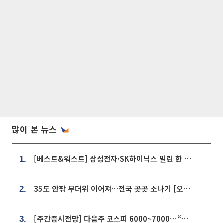
많이 본 뉴스
[베스트&워스트] 삼성전자·SK하이닉스 밀린 한 주…상상인증권은 85% 급등
1.
35도 안팎 무더위 이어져…전국 곳곳 소나기 [오늘 날씨]
2.
[주간증시전망] 다음주 코스피 6000~7000⋯“外人 수급은 정책이 변수”
3.