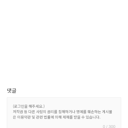
댓글
0 / 300