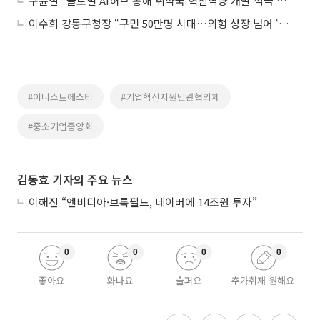
구윤철 "글로벌 AI허브 통해 취약국 혁신역량 개발 적극 기여"
이수희 강동구청장 “구민 50만명 시대…외형 성장 넘어 ‘살기 좋은 곳’ 만들 것”
#이니스트에스티
#기업혁신지원민관협의체
#중소기업중앙회
김동효 기자의 주요 뉴스
이해진 “엔비디아·브룩필드, 네이버에 14조원 투자”
0
0
0
0
좋아요
화나요
슬퍼요
추가취재 원해요