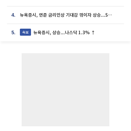
뉴욕증시, 연준 금리인상 기대감 꺾이자 상승...S&P500 사상 최고치 [종합]
4.
뉴욕증시, 상승...나스닥 1.3% ↑
속보
5.