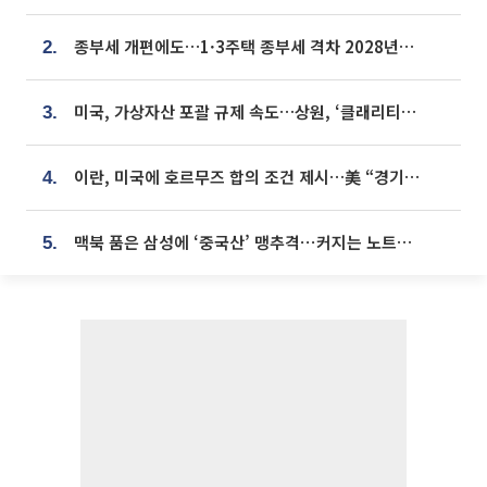
종부세 개편에도…1·3주택 종부세 격차 2028년부터 확대
2.
미국, 가상자산 포괄 규제 속도…상원, ‘클래리티법’ 9월 절차투표 추진
3.
이란, 미국에 호르무즈 합의 조건 제시…美 “경기 아직 안 끝나” [종합]
4.
맥북 품은 삼성에 ‘중국산’ 맹추격⋯커지는 노트북 OLED 시장
5.