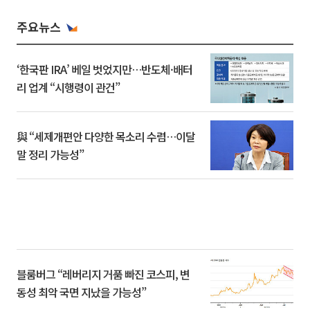
주요뉴스
‘한국판 IRA’ 베일 벗었지만…반도체·배터
리 업계 “시행령이 관건”
與 “세제개편안 다양한 목소리 수렴…이달
말 정리 가능성”
블룸버그 “레버리지 거품 빠진 코스피, 변
동성 최악 국면 지났을 가능성”