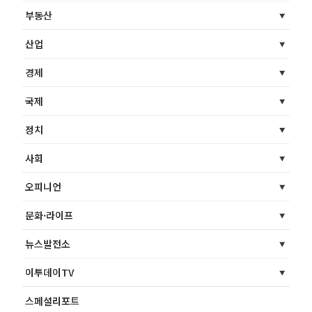
부동산
산업
경제
국제
정치
사회
오피니언
문화·라이프
뉴스발전소
이투데이TV
스페셜리포트