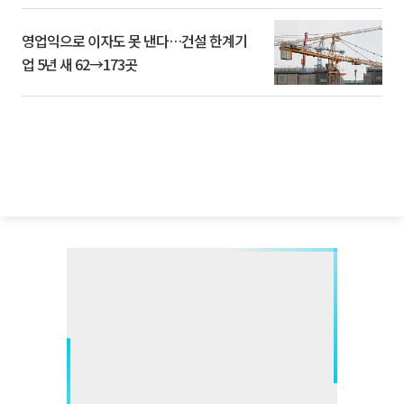
영업익으로 이자도 못 낸다…건설 한계기
업 5년 새 62→173곳