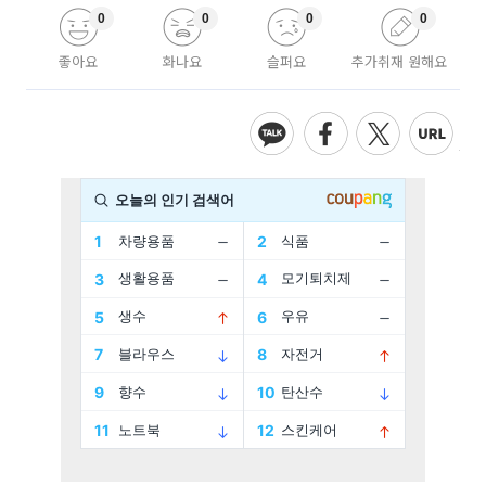
0
0
0
0
좋아요
화나요
슬퍼요
추가취재 원해요