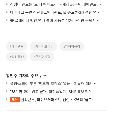
삼성이 만드는 ‘또 다른 메모리’…개장 50주년 에버랜드, 추억소환 오감만족 ‘봄의 축제’
테마파크 공연의 진화...에버랜드, 불꽃·드론·3D 결합 역대급 업그레이드
美 클래리티 법안 연내 통과 가능성 13%…상원 문턱서 제동
#에버랜드
#에버키즈클럽
#체험형육아
#삼성물산
#주키퍼체험
황민주 기자의 주요 뉴스
폭염·스콜이 부른 ‘인도어 호캉스’ 열풍…체류형 패키지 뜬다
“보기만 하는 광고 끝“…화장품업계, SNS 홍보도 ‘참여형 콘텐츠’로 변모
실리콘투, 라이브커머스팀 신설…K뷰티 ‘글로벌 판매망’ 확대
단독