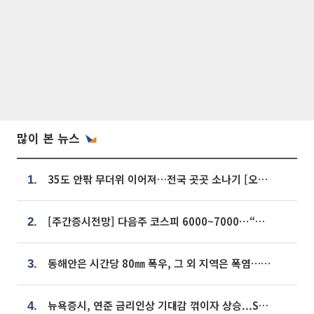
많이 본 뉴스
35도 안팎 무더위 이어져…전국 곳곳 소나기 [오늘 날씨]
1.
[주간증시전망] 다음주 코스피 6000~7000⋯“外人 수급은 정책이 변수”
2.
동해안은 시간당 80㎜ 폭우, 그 외 지역은 폭염…‘극과 극 날씨’
3.
뉴욕증시, 연준 금리인상 기대감 꺾이자 상승...S&P500 사상 최고치 [종합]
4.