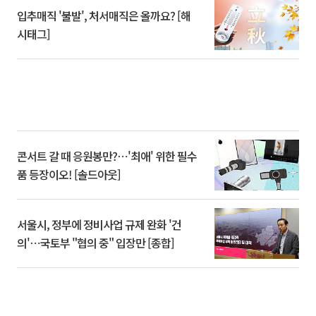
입추매직 '불발', 처서매직은 올까요? [해
시태그]
콘서트 갈 때 응원봉만?⋯'최애' 위한 필수
품 등장이오! [솔드아웃]
서울시, 정부에 정비사업 규제 완화 '건
의'⋯국토부 "협의 중" 입장만 [종합]