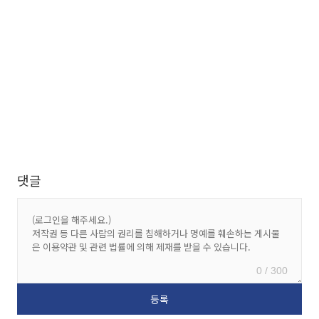
댓글
0 / 300