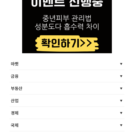
마켓
금융
부동산
산업
경제
국제