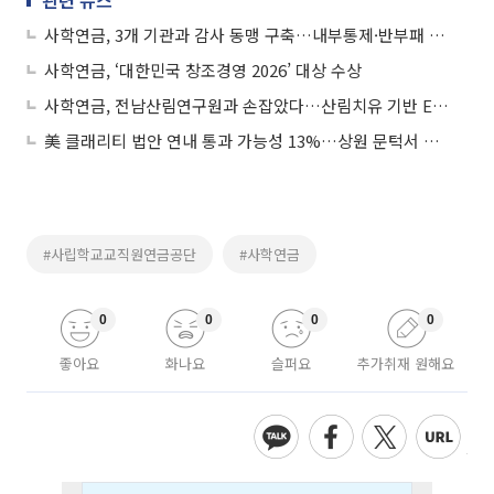
사학연금, 3개 기관과 감사 동맹 구축…내부통제·반부패 협력 강화
사학연금, ‘대한민국 창조경영 2026’ 대상 수상
사학연금, 전남산림연구원과 손잡았다…산림치유 기반 ESG 협력 확대
美 클래리티 법안 연내 통과 가능성 13%…상원 문턱서 제동
#사립학교교직원연금공단
#사학연금
0
0
0
0
좋아요
화나요
슬퍼요
추가취재 원해요