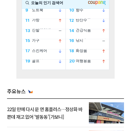
주요뉴스
22일 만에 다시 문 연 홈플러스…정상화 바
쁜데 재고 없어 ‘발동동’[가보니]