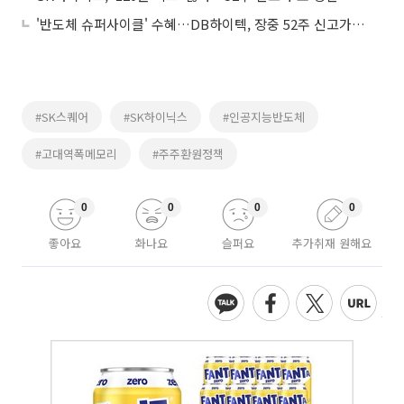
'반도체 슈퍼사이클' 수혜…DB하이텍, 장중 52주 신고가 경신
#SK스퀘어
#SK하이닉스
#인공지능반도체
#고대역폭메모리
#주주환원정책
0
0
0
0
좋아요
화나요
슬퍼요
추가취재 원해요