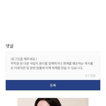
댓글
0 / 300