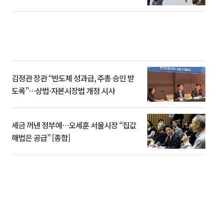
김정관 장관 “반도체 성과급, 주총 승인 받
도록”…상법·자본시장법 개정 시사
세금 꺼낸 정부에…오세훈 서울시장 “집값
해법은 공급” [종합]