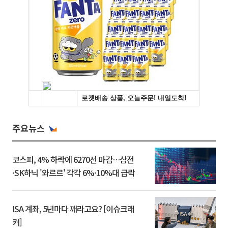
주요뉴스
코스피, 4% 하락에 6270선 마감…삼전
·SK하닉 '와르르' 각각 6%·10%대 급락
ISA 계좌, 5년마다 깨라고요? [이슈크래
커]