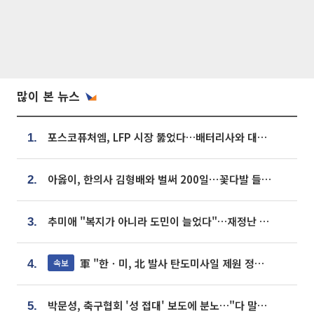
많이 본 뉴스
포스코퓨처엠, LFP 시장 뚫었다…배터리사와 대규모 장기 공급 합의
1.
아옳이, 한의사 김형배와 벌써 200일⋯꽃다발 들고 "프러포즈 아냐"
2.
추미애 "복지가 아니라 도민이 늘었다"…재정난 책임론 정면돌파
3.
軍 "한ㆍ미, 北 발사 탄도미사일 제원 정밀분석 중"
속보
4.
박문성, 축구협회 '성 접대' 보도에 분노…"다 말아먹으려고 작정했나"
5.