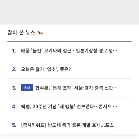
많이 본 뉴스
태풍 '돌핀' 오키나와 접근…일본기상청 경로 업데이트
1.
오늘은 절기 '입추', 뜻은?
2.
합수본, '통계 조작' 서울·경기·충북 선관위 등 추가 압수수색
속보
3.
빅뱅, 20주년 기념 '새 뱅봉' 선보인다⋯콘서트 앞두고 팝업 개최
4.
[증시키워드] 반도체 충격 뚫은 개별 호재...포스코퓨처엠·에코프로·한화솔루션 '눈길'
5.