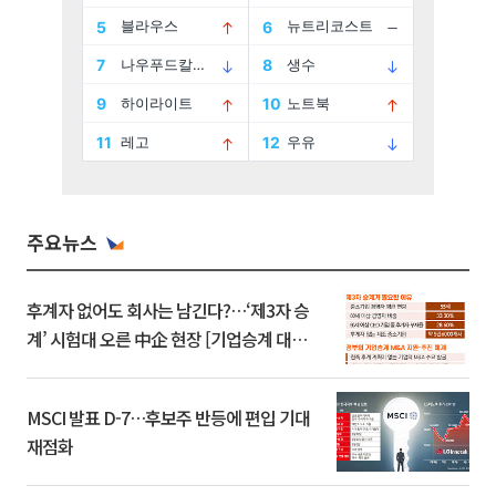
주요뉴스
후계자 없어도 회사는 남긴다?…‘제3자 승
계’ 시험대 오른 中企 현장 [기업승계 대전
환]
MSCI 발표 D-7…후보주 반등에 편입 기대
재점화