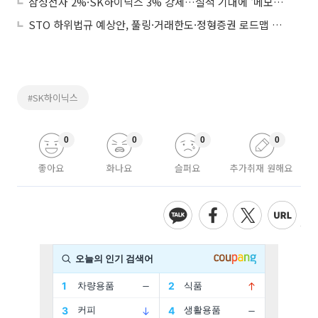
삼성전자 2%·SK하이닉스 3% 강세…실적 기대에 ‘메모리 랠리 재점화’
STO 하위법규 예상안, 풀링·거래한도·정형증권 로드맵 제시
#SK하이닉스
0
0
0
0
좋아요
화나요
슬퍼요
추가취재 원해요