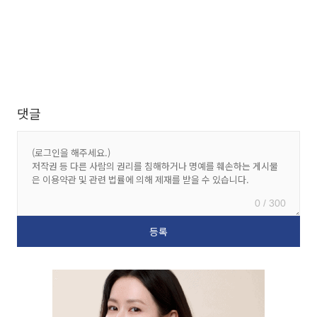
댓글
0 / 300