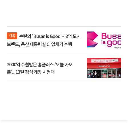
논란의 'Busan is Good'…8억 도시
단독
브랜드, 용산 대통령실 CI 업체가 수행
2000억 수혈받은 홈플러스 ‘오늘 가오
픈’...13일 정식 개장 시험대