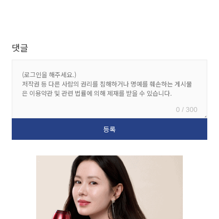
댓글
0 / 300