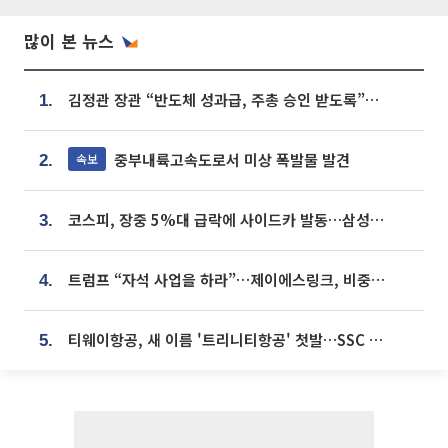
많이 본 뉴스
김정관 장관 “반도체 성과급, 주총 승인 받도록”…상법·자본시장법 개정 시사
1.
중부내륙고속도로서 미상 폭발물 발견
속보
2.
코스피, 장중 5%대 급락에 사이드카 발동…삼성·SK 동반 폭락
3.
트럼프 “자석 사업을 하라”…제이에스링크, 비중국 영구자석 공급망 구축 속도
4.
티웨이항공, 새 이름 '트리니티항공' 첫발…SSC 전략 본격화
5.