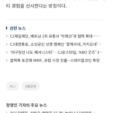
티 경험을 선사한다는 방침이다.
관련 뉴스
CJ제일제당, 베트남 1위 유통사 ‘박화산’과 협력 확대⋯현지 가공식품 선도 목표
CJ대한통운, 소상공인 상생 캠페인 ‘함께사네, 가치오네’…총 4000만원 지원
‘야구장선 나도 패셔니스타’… CJ온스타일, ‘KBO 굿즈’ 3만5000개 돌파
블랙록 토큰화 MMF, 유럽 시장 진출∙∙∙스테이블코인 확장
#CJ
#올립영
정영인 기자의 주요 뉴스
BGF리테일, 상반기 영업익 33.7% 늘어난 1230억원...2분기 영업익 22.3%↑