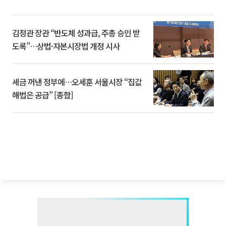
김정관 장관 “반도체 성과급, 주총 승인 받
도록”…상법·자본시장법 개정 시사
세금 꺼낸 정부에…오세훈 서울시장 “집값
해법은 공급” [종합]