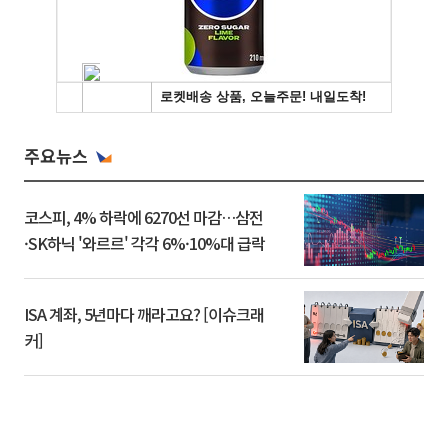
주요뉴스
코스피, 4% 하락에 6270선 마감…삼전
·SK하닉 '와르르' 각각 6%·10%대 급락
ISA 계좌, 5년마다 깨라고요? [이슈크래
커]