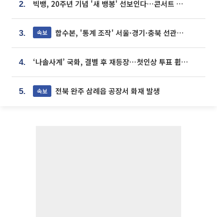
빅뱅, 20주년 기념 '새 뱅봉' 선보인다⋯콘서트 앞두고 팝업 개최
2.
합수본, '통계 조작' 서울·경기·충북 선관위 등 추가 압수수색
속보
3.
‘나솔사계’ 국화, 결별 후 재등장⋯첫인상 투표 휩쓸고 ‘인기녀’ 등극
4.
전북 완주 삼례읍 공장서 화재 발생
속보
5.