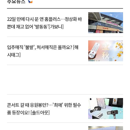
주요뉴스
22일 만에 다시 문 연 홈플러스…정상화 바
쁜데 재고 없어 ‘발동동’[가보니]
입추매직 '불발', 처서매직은 올까요? [해
시태그]
콘서트 갈 때 응원봉만?⋯'최애' 위한 필수
품 등장이오! [솔드아웃]