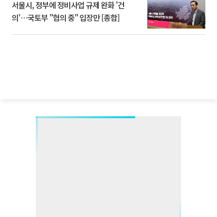
서울시, 정부에 정비사업 규제 완화 '건
의'⋯국토부 "협의 중" 입장만 [종합]