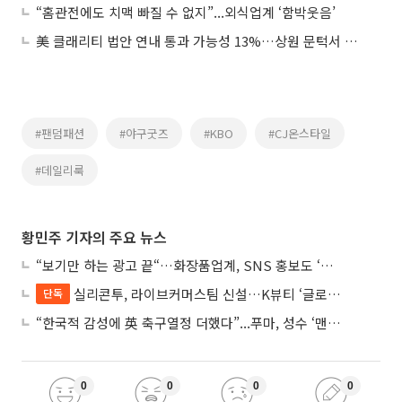
“홈관전에도 치맥 빠질 수 없지”...외식업계 ‘함박웃음’
美 클래리티 법안 연내 통과 가능성 13%…상원 문턱서 제동
#팬덤패션
#야구굿즈
#KBO
#CJ온스타일
#데일리룩
황민주 기자의 주요 뉴스
“보기만 하는 광고 끝“…화장품업계, SNS 홍보도 ‘참여형 콘텐츠’로 변모
실리콘투, 라이브커머스팀 신설…K뷰티 ‘글로벌 판매망’ 확대 속도
단독
“한국적 감성에 英 축구열정 더했다”...푸마, 성수 ‘맨시티 하우스’ 팝업
0
0
0
0