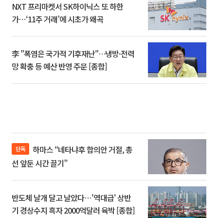
NXT 프리마켓서 SK하이닉스 또 하한
가⋯‘11주 거래’에 시초가 왜곡
李 "폭염은 국가적 기후재난"…냉방·전력
망 확충 등 예산 반영 주문 [종합]
하마스 “네타냐후 합의안 거절, 총
단독
선 앞둔 시간 끌기”
반도체 날개 달고 날았다⋯'역대급' 상반
기 경상수지 흑자 2000억달러 육박 [종합]