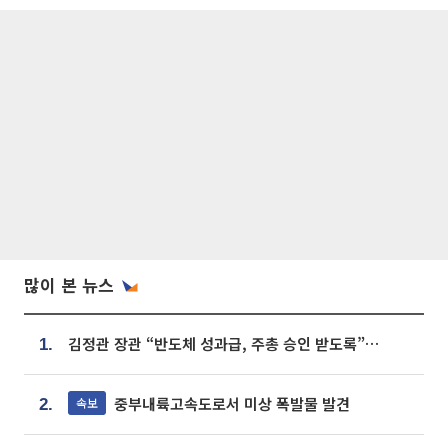
많이 본 뉴스
김정관 장관 “반도체 성과급, 주총 승인 받도록”…상법·자본시장법 개정 시사
1.
중부내륙고속도로서 미상 폭발물 발견
속보
2.