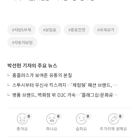
#차량5부제
#보험료
#중동전쟁
#국제유가
#자동차보험
박선현 기자의 주요 뉴스
홈플러스가 보여준 유통의 본질
스투시부터 무신사 킥스까지…‘체험형’ 패션 브랜드, 잇단 제주행
명품 브랜드, 백화점 밖 D2C 가속…‘플래그십·문화공간’ 전략 눈길
0
0
0
0
좋아요
화나요
슬퍼요
추가취재 원해요