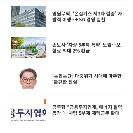
영원무역, ‘온실가스 제3자 검증’ 자
발적 이행⋯ESG 경영 실천
손보사 ‘차량 5부제 특약’ 도입⋯보
험료 최대 2% 환급
[논현논단] 다중위기 시대에 마주한
‘불편한 진실’
금투협 “금융투자업계, 에너지 절약
동참”…차량 5부제·재택근무 확대