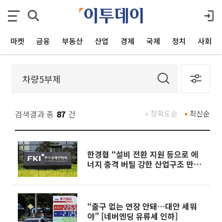
마켓
금융
부동산
산업
경제
국제
정치
사회
검색결과 총
87
건
정확도순
최신순
한경협 “설비 전환 지원 등으로 에
너지 충격 버틸 강한 산업구조 만들
어야”
“출구 없는 연장 안돼⋯대안 세워
야” [네버엔딩 유류세 인하]