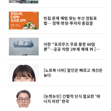
빈집 문제 해법 찾는 부산 창립포
럼… 정책·현장·투자자 총집결
이란 “호르무즈 무료 통항 60일
뿐”⋯공공 차량 2부제 해제 外 [오
늘의 주요뉴스]
[노트북 너머] 할인은 빠르고 개선은
늦다
[논현논단] 간헐적 단식 필요한 ‘에
너지 비만’ 한국