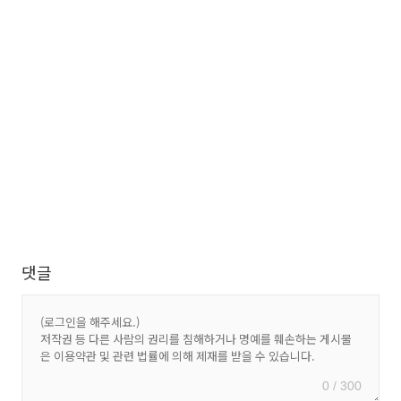
댓글
0 / 300