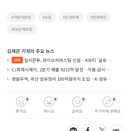
#자동차보험
#보험
#삼성화재
#현대해상
#DB손해보험
김재은 기자의 주요 뉴스
실리콘투, 라이브커머스팀 신설…K뷰티 ‘글로벌 라방 판매’ 확대
단독
CJ프레시웨이, 2분기 매출 9232억 달성…식봄·급식사업 성장
영원무역, 국산 섬유장비 100억원어치 도입…K-섬유 상생 강화
0
0
0
0
좋아요
화나요
슬퍼요
추가취재 원해요