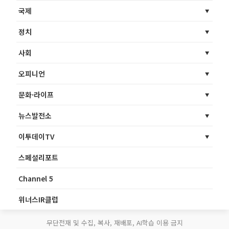
국제
정치
사회
오피니언
문화·라이프
뉴스발전소
이투데이TV
스페셜리포트
Channel 5
위너스IR클럽
무단전재 및 수집, 복사, 재배포, AI학습 이용 금지