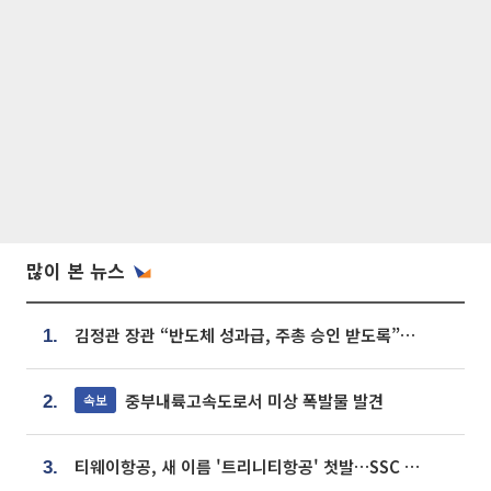
많이 본 뉴스
김정관 장관 “반도체 성과급, 주총 승인 받도록”…상법·자본시장법 개정 시사
1.
중부내륙고속도로서 미상 폭발물 발견
속보
2.
티웨이항공, 새 이름 '트리니티항공' 첫발…SSC 전략 본격화
3.