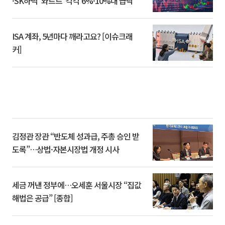
·SK하닉 '와르르' 각각 6%·10%대 급락
ISA 계좌, 5년마다 깨라고요? [이슈크래
커]
김정관 장관 “반도체 성과급, 주총 승인 받
도록”…상법·자본시장법 개정 시사
세금 꺼낸 정부에…오세훈 서울시장 “집값
해법은 공급” [종합]