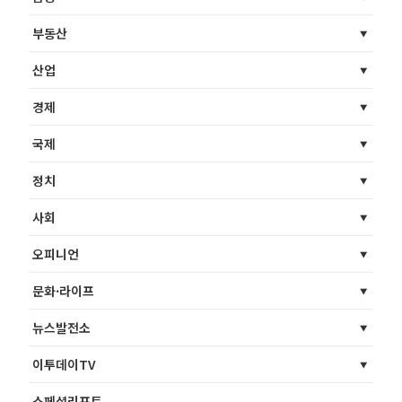
부동산
산업
경제
국제
정치
사회
오피니언
문화·라이프
뉴스발전소
이투데이TV
스페셜리포트