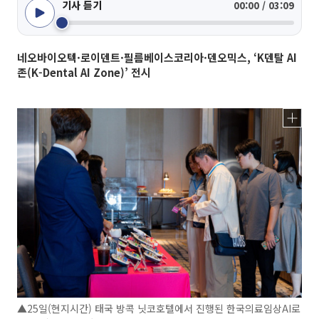
기사 듣기
00:00 / 03:09
네오바이오텍·로이덴트·필름베이스코리아·덴오믹스, ‘K덴탈 AI
존(K-Dental AI Zone)’ 전시
▲25일(현지시간) 태국 방콕 닛코호텔에서 진행된 한국의료임상AI로