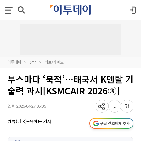
이투데이
산업
의료/바이오
부스마다 ‘북적’…태국서 K덴탈 기
술력 과시[KSMCAIR 2026③]
입력 2026-04-27 06:05
방콕(태국)=유혜은 기자
구글 선호매체 추가