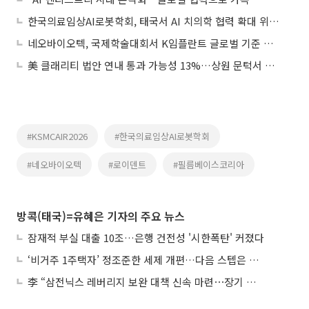
한국의료임상AI로봇학회, 태국서 AI 치의학 협력 확대 위한 국제학술대회 개최
네오바이오텍, 국제학술대회서 K임플란트 글로벌 기준 제시
美 클래리티 법안 연내 통과 가능성 13%…상원 문턱서 제동
#KSMCAIR2026
#한국의료임상AI로봇학회
#네오바이오텍
#로이덴트
#필름베이스코리아
방콕(태국)=유혜은 기자의 주요 뉴스
잠재적 부실 대출 10조…은행 건전성 '시한폭탄' 커졌다
‘비거주 1주택자’ 정조준한 세제 개편…다음 스텝은 금융 대책
李 “삼전닉스 레버리지 보완 대책 신속 마련⋯장기 채무 과감히 탕감”