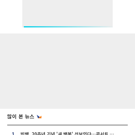
많이 본 뉴스
빅뱅, 20주년 기념 '새 뱅봉' 선보인다⋯콘서트 앞두고 팝업 개최
1.