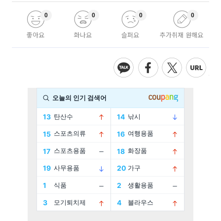
0
0
0
0
좋아요
화나요
슬퍼요
추가취재 원해요