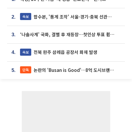
합수본, '통계 조작' 서울·경기·충북 선관위 등 추가 압수수색
속보
2.
‘나솔사계’ 국화, 결별 후 재등장⋯첫인상 투표 휩쓸고 ‘인기녀’ 등극
3.
전북 완주 삼례읍 공장서 화재 발생
속보
4.
논란의 'Busan is Good'…8억 도시브랜드, 용산 대통령실 CI 업체가 수행
단독
5.