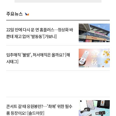
주요뉴스
22일 만에 다시 문 연 홈플러스…정상화 바
쁜데 재고 없어 ‘발동동’[가보니]
입추매직 '불발', 처서매직은 올까요? [해
시태그]
콘서트 갈 때 응원봉만?⋯'최애' 위한 필수
품 등장이오! [솔드아웃]