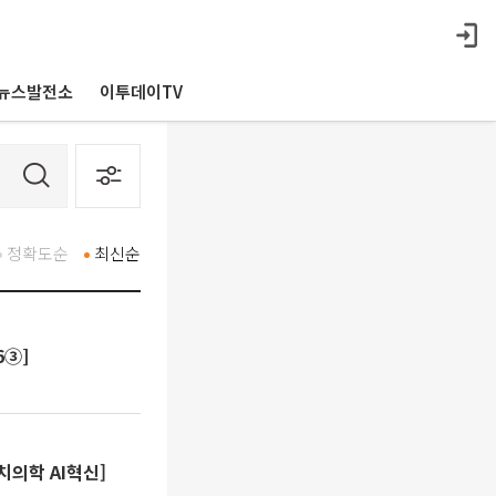
뉴스발전소
이투데이TV
정확도순
최신순
6③]
치의학 AI혁신]