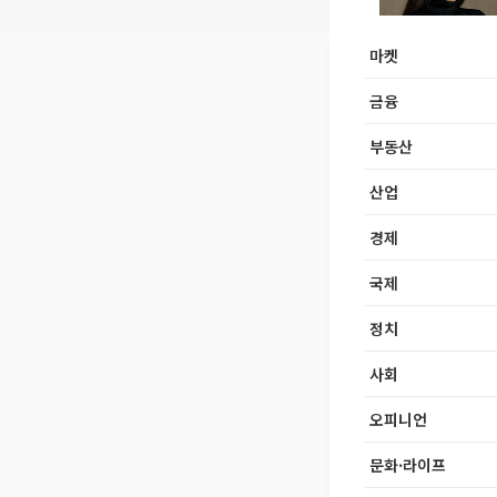
마켓
금융
부동산
산업
경제
국제
정치
사회
오피니언
문화·라이프