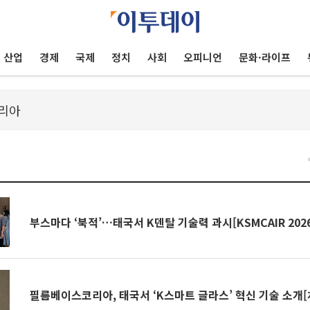
산업
경제
국제
정치
사회
오피니언
문화·라이프
부스마다 ‘북적’…태국서 K덴탈 기술력 과시[KSMCAIR 202
필름베이스코리아, 태국서 ‘K스마트 글라스’ 혁신 기술 소개[