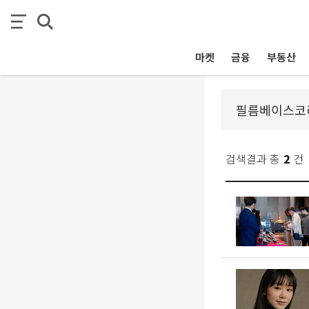
마켓
금융
부동산
검색결과 총
2
건