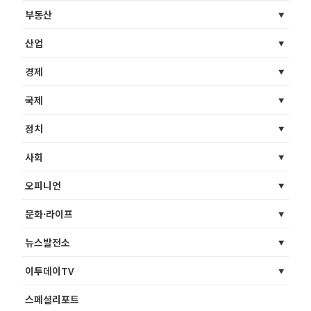
부동산
산업
경제
국제
정치
사회
오피니언
문화·라이프
뉴스발전소
이투데이TV
스페셜리포트