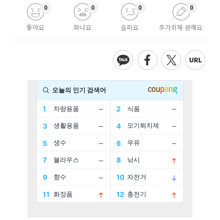
0
0
0
0
좋아요
화나요
슬퍼요
추가취재 원해요