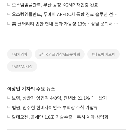
오스템임플란트, 부산 공장 KGMP 재인증 완료
오스템임플란트, 두바이 AEEDC서 통합 진료 솔루션 선보여
美 클래리티 법안 연내 통과 가능성 13%…상원 문턱서 제동
#AI치의학
#한국의료임상AI로봇학회
#네오바이오텍
#ASEAN시장
이상민 기자의 주요 뉴스
보령, 상반기 영업익 440억, 전년比 21.1%↑…반기 역대 최대
법원, 임주현 한미사이언스 부회장 주식 가압류
알테오젠, 올해만 1.8조 기술수출…특허·계약·상업화 ‘삼박자’