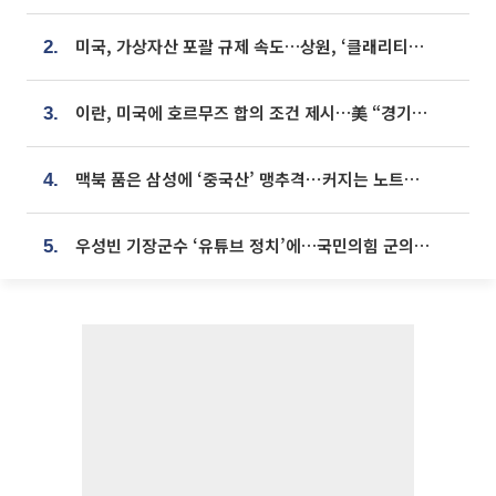
미국, 가상자산 포괄 규제 속도…상원, ‘클래리티법’ 9월 절차투표 추진
2.
이란, 미국에 호르무즈 합의 조건 제시…美 “경기 아직 안 끝나” [종합]
3.
맥북 품은 삼성에 ‘중국산’ 맹추격⋯커지는 노트북 OLED 시장
4.
우성빈 기장군수 ‘유튜브 정치’에…국민의힘 군의원들 집단 반발
5.