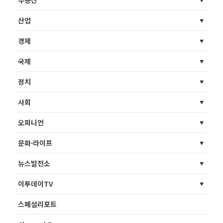
부동산
산업
경제
국제
정치
사회
오피니언
문화·라이프
뉴스발전소
이투데이TV
스페셜리포트