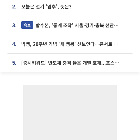
오늘은 절기 '입추', 뜻은?
2.
합수본, '통계 조작' 서울·경기·충북 선관위 등 추가 압수수색
속보
3.
빅뱅, 20주년 기념 '새 뱅봉' 선보인다⋯콘서트 앞두고 팝업 개최
4.
[증시키워드] 반도체 충격 뚫은 개별 호재...포스코퓨처엠·에코프로·한화솔루션 '눈길'
5.