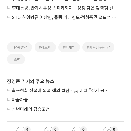
李대통령, 반가사유상·스피커까지…상징 담은 맞춤형 선물 외교
STO 하위법규 예상안, 풀링·거래한도·정형증권 로드맵 제시
#탕롱황성
#하노이
#이재명
#베트남공산당
#또럼
장영준 기자의 주요 뉴스
축구협회 성접대 의혹 해외 확산…英 매체 “경기 공정성 의문”
아슬아슬
청년미래의 탑승조건
0
0
0
0