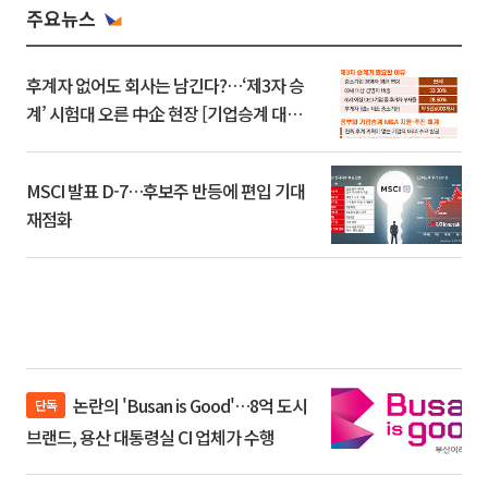
주요뉴스
후계자 없어도 회사는 남긴다?…‘제3자 승
계’ 시험대 오른 中企 현장 [기업승계 대전
환]
MSCI 발표 D-7…후보주 반등에 편입 기대
재점화
논란의 'Busan is Good'…8억 도시
단독
브랜드, 용산 대통령실 CI 업체가 수행