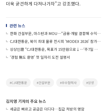
더욱 굳건하게 다져나가자”고 강조했다.
관련 뉴스
한화 건설부문, 마스턴과 MOU⋯“금융·개발 결합해 수익성 높인다”
CJ대한통운, 북미 최대 물류 전시회 ‘MODEX 2026’ 참가 “북미 시장 공략”
상상인證 “CJ대한통운, 목표가 15만원으로↓⋯‘주7일 배송’ 점유율 확대는 긍정적”
‘경험 無도 환영’ 첫 일자리 도전 설명서
#CJ대한통운
#건설부문
#우수협력사
#상생
김지영 기자의 주요 뉴스
세금은 빠르고 공급은 더디다…집값 처방의 명암