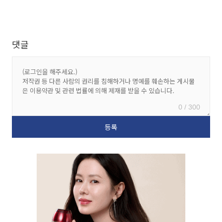
댓글
0 / 300