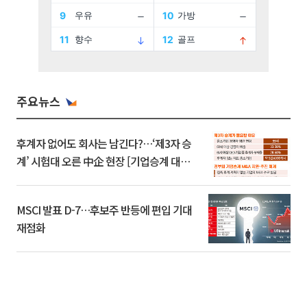
주요뉴스
후계자 없어도 회사는 남긴다?…‘제3자 승
계’ 시험대 오른 中企 현장 [기업승계 대전
환]
MSCI 발표 D-7…후보주 반등에 편입 기대
재점화