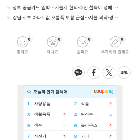
정부 공급카드 임박…서울시 협의·주민 설득이 성패 가른다
강남·서초 아파트값 오름폭 보합 근접⋯서울 외곽·경기 남부 중심 매수세
0
0
0
0
좋아요
화나요
슬퍼요
추가취재 원해요