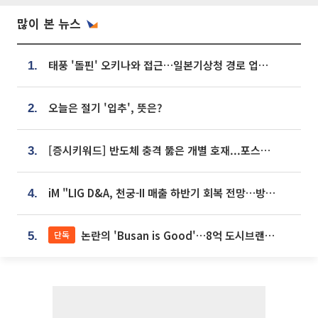
많이 본 뉴스
태풍 '돌핀' 오키나와 접근…일본기상청 경로 업데이트
1.
오늘은 절기 '입추', 뜻은?
2.
[증시키워드] 반도체 충격 뚫은 개별 호재...포스코퓨처엠·에코프로·한화솔루션 '눈길'
3.
iM "LIG D&A, 천궁-II 매출 하반기 회복 전망…방산 톱픽 유지"
4.
논란의 'Busan is Good'…8억 도시브랜드, 용산 대통령실 CI 업체가 수행
단독
5.