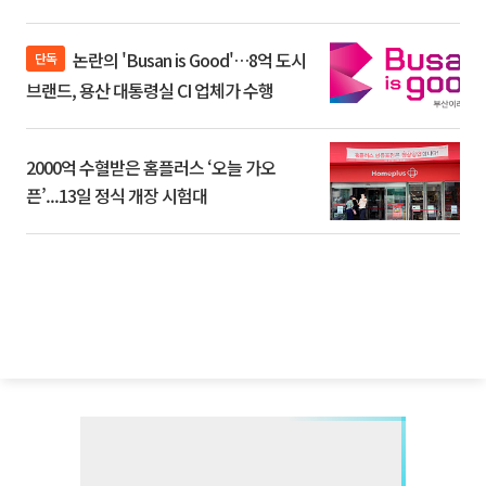
논란의 'Busan is Good'…8억 도시
단독
브랜드, 용산 대통령실 CI 업체가 수행
2000억 수혈받은 홈플러스 ‘오늘 가오
픈’...13일 정식 개장 시험대