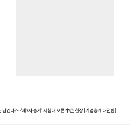
 남긴다?…‘제3자 승계’ 시험대 오른 中企 현장 [기업승계 대전환]