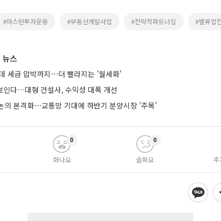
#마스턴투자운용
#부동산개발사업
#전략적파트너십
#밸류업
 뉴스
는데 세금 압박까지⋯더 빨라지는 '월세화'
 보인다…대형 건설사, 수익성 대폭 개선
논의 본격화⋯교통망 기대에 하반기 분양시장 '주목'
0
0
화나요
슬퍼요
추