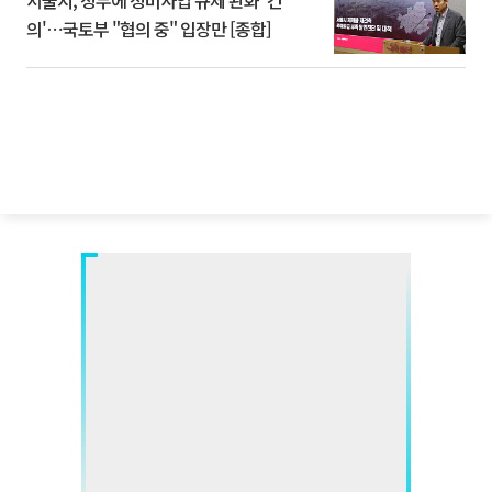
서울시, 정부에 정비사업 규제 완화 '건
의'⋯국토부 "협의 중" 입장만 [종합]