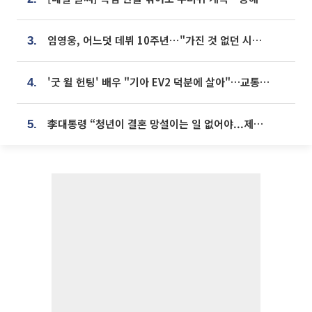
임영웅, 어느덧 데뷔 10주년⋯"가진 것 없던 시절, 내 앞엔 20명의 팬뿐"
3.
'굿 윌 헌팅' 배우 "기아 EV2 덕분에 살아"…교통사고 후 안전성 극찬
4.
李대통령 “청년이 결혼 망설이는 일 없어야...제도상 불이익 조사”
5.