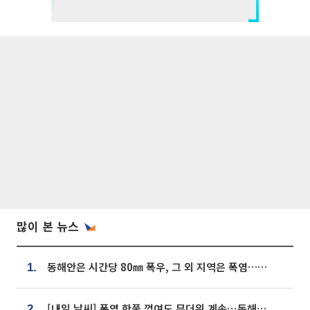
많이 본 뉴스
동해안은 시간당 80㎜ 폭우, 그 외 지역은 폭염…‘극과 극 날씨’
1.
[내일 날씨] 폭염 한풀 꺾여도 무더위 계속⋯동해안 이틀 연속 비
2.