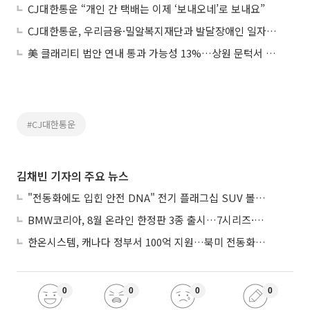
CJ대한통운 “개인 간 택배는 이제 ‘보내오네’로 보내요”
CJ대한통운, 우리금융·밀알복지재단과 발달장애인 일자리 창출 지원
美 클래리티 법안 연내 통과 가능성 13%…상원 문턱서 제동
#CJ대한통운
김채빈 기자의 주요 뉴스
"전동화에도 입힌 안전 DNA" 전기 플래그십 SUV 볼보 'EX90'
BMW코리아, 8월 온라인 한정판 3종 출시…7시리즈·X7·M340i 투어링
한온시스템, 캐나다 정부서 100억 지원…북미 전동화 시장 가속
0
0
0
0