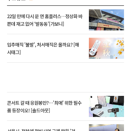
22일 만에 다시 문 연 홈플러스…정상화 바
쁜데 재고 없어 ‘발동동’[가보니]
입추매직 '불발', 처서매직은 올까요? [해
시태그]
콘서트 갈 때 응원봉만?⋯'최애' 위한 필수
품 등장이오! [솔드아웃]