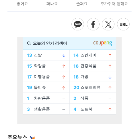
좋아요
화나요
슬퍼요
추가취재 원해요
주요뉴스