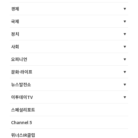
경제
국제
정치
사회
오피니언
문화·라이프
뉴스발전소
이투데이TV
스페셜리포트
Channel 5
위너스IR클럽