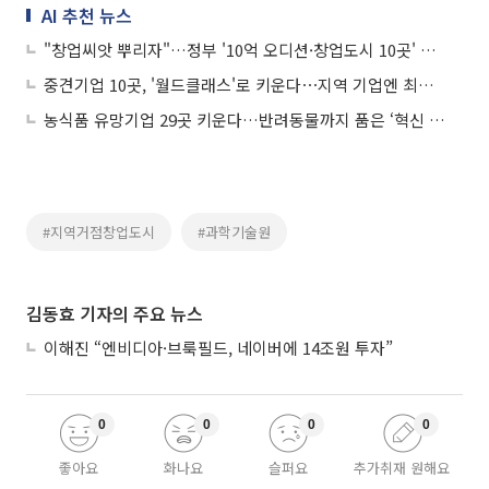
AI 추천 뉴스
"창업씨앗 뿌리자"…정부 '10억 오디션·창업도시 10곳' 추진
중견기업 10곳, '월드클래스'로 키운다⋯지역 기업엔 최대 50억 지원
농식품 유망기업 29곳 키운다…반려동물까지 품은 ‘혁신 프리미어 1000’
#지역거점창업도시
#과학기술원
김동효 기자의 주요 뉴스
이해진 “엔비디아·브룩필드, 네이버에 14조원 투자”
0
0
0
0
좋아요
화나요
슬퍼요
추가취재 원해요