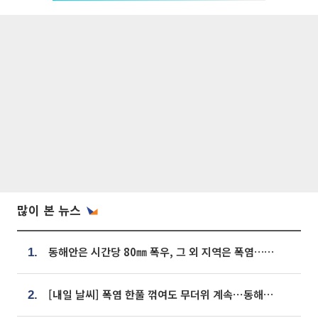
많이 본 뉴스
동해안은 시간당 80㎜ 폭우, 그 외 지역은 폭염…‘극과 극 날씨’
1.
[내일 날씨] 폭염 한풀 꺾여도 무더위 계속⋯동해안 이틀 연속 비
2.