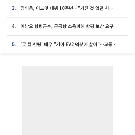
임영웅, 어느덧 데뷔 10주년⋯"가진 것 없던 시절, 내 앞엔 20명의 팬뿐"
3.
이남오 함평군수, 군공항 소음피해 함평 보상 요구
4.
'굿 윌 헌팅' 배우 "기아 EV2 덕분에 살아"…교통사고 후 안전성 극찬
5.