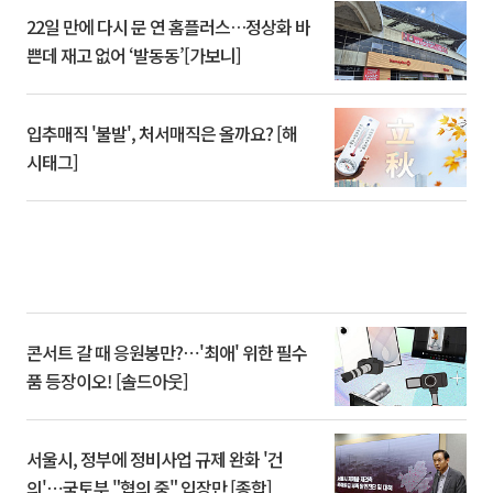
22일 만에 다시 문 연 홈플러스…정상화 바
쁜데 재고 없어 ‘발동동’[가보니]
입추매직 '불발', 처서매직은 올까요? [해
시태그]
콘서트 갈 때 응원봉만?⋯'최애' 위한 필수
품 등장이오! [솔드아웃]
서울시, 정부에 정비사업 규제 완화 '건
의'⋯국토부 "협의 중" 입장만 [종합]