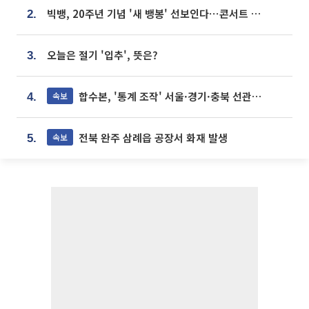
빅뱅, 20주년 기념 '새 뱅봉' 선보인다⋯콘서트 앞두고 팝업 개최
2.
오늘은 절기 '입추', 뜻은?
3.
합수본, '통계 조작' 서울·경기·충북 선관위 등 추가 압수수색
속보
4.
전북 완주 삼례읍 공장서 화재 발생
속보
5.