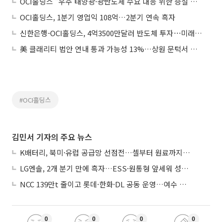
OCI홀딩스 "우주 태양광·광반도체 수요 대응 위한 증설 검토"
OCI홀딩스, 1분기 영업익 108억…2분기 연속 흑자
신한은행-OCI홀딩스, 4억3500만달러 반도체 투자⋯미래사업 동반 지원
美 클래리티 법안 연내 통과 가능성 13%…상원 문턱서 제동
#OCI홀딩스
김민서 기자의 주요 뉴스
K배터리, 북미·유럽 공급망 선점전…셀부터 원료까지 현지화
LG엔솔, 2개 분기 만에 흑자…ESS·원통형 앞세워 성장 가속
NCC 139만t 줄이고 롯데·한화·DL 공동 운영…여수 1호 본궤도
0
0
0
0