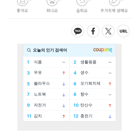
좋아요
화나요
슬퍼요
추가취재 원해요