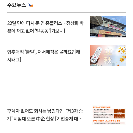
주요뉴스
22일 만에 다시 문 연 홈플러스…정상화 바
쁜데 재고 없어 ‘발동동’[가보니]
입추매직 '불발', 처서매직은 올까요? [해
시태그]
후계자 없어도 회사는 남긴다?…‘제3자 승
계’ 시험대 오른 中企 현장 [기업승계 대전
환]