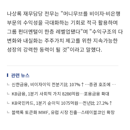
나상록 재무담당 전무는 "머니무브를 비이자·비은행
부문의 수익성을 극대화하는 기회로 적극 활용하며
그룹 펀더멘털이 한층 레벨업됐다"며 "수익구조의 다
변화와 내실화는 주주가치 제고를 위한 지속가능한
성장의 강력한 동력이 될 것"이라고 말했다.
관련 뉴스
신한금융, 비이자이익 전분기比 107%↑⋯증권 호조에 반등
KB금융, 1분기 사회적 가치 8286억원…포용금융 확대
KB국민카드, 1분기 순이익 1075억원⋯전년比 27.2%↑
블랙록 토큰화 MMF, 유럽 시장 진출∙∙∙스테이블코인 확장