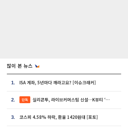
많이 본 뉴스
ISA 계좌, 5년마다 깨라고요? [이슈크래커]
1.
실리콘투, 라이브커머스팀 신설…K뷰티 ‘글로벌 판매망’ 확대[K뷰티 라방戰]
단독
2.
코스피 4.58% 하락, 환율 1420원대 [포토]
3.