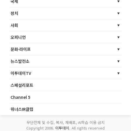
국제
정치
사회
오피니언
문화·라이프
뉴스발전소
이투데이TV
스페셜리포트
Channel 5
위너스IR클럽
무단전재 및 수집, 복사, 재배포, AI학습 이용 금지
Copyright 2006.
이투데이
. All rights reserved