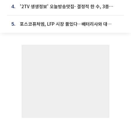
'2TV 생생정보' 오늘방송맛집- 결정적 한 수, 3종 메밀면! 메밀 소바 맛집 '의○○○○'
4.
포스코퓨처엠, LFP 시장 뚫었다…배터리사와 대규모 장기 공급 합의
5.