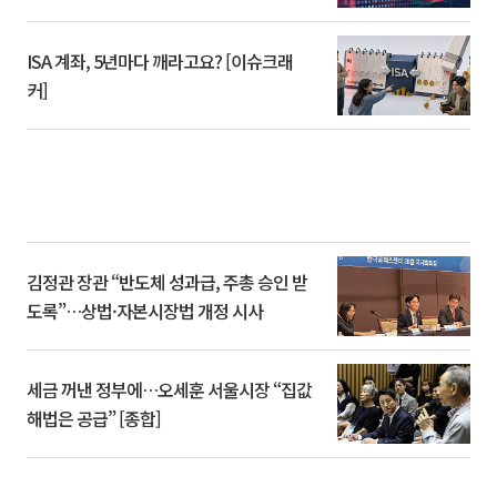
ISA 계좌, 5년마다 깨라고요? [이슈크래
커]
김정관 장관 “반도체 성과급, 주총 승인 받
도록”…상법·자본시장법 개정 시사
세금 꺼낸 정부에…오세훈 서울시장 “집값
해법은 공급” [종합]