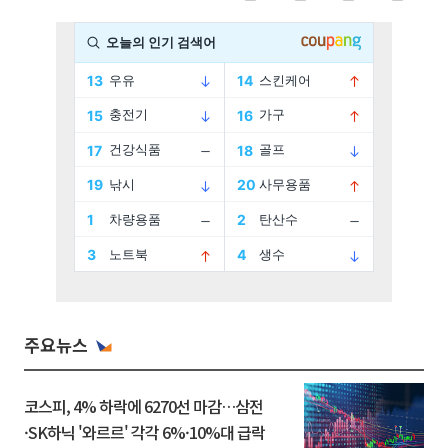
주요뉴스
코스피, 4% 하락에 6270선 마감…삼전
·SK하닉 '와르르' 각각 6%·10%대 급락