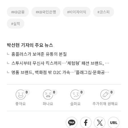
#KB금융
#KB국민은행
#비이자이익
#코스피
#실적
박선현 기자의 주요 뉴스
홈플러스가 보여준 유통의 본질
스투시부터 무신사 킥스까지…‘체험형’ 패션 브랜드, 잇단 제주행
명품 브랜드, 백화점 밖 D2C 가속…‘플래그십·문화공간’ 전략 눈길
0
0
0
0
좋아요
화나요
슬퍼요
추가취재 원해요