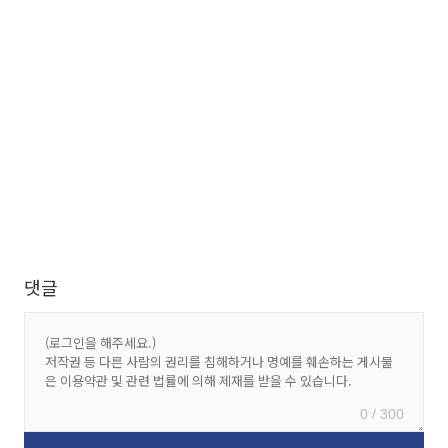
댓글
0 / 300