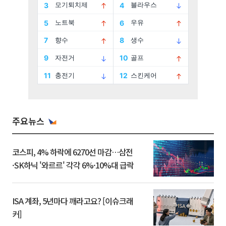
주요뉴스
코스피, 4% 하락에 6270선 마감…삼전
·SK하닉 '와르르' 각각 6%·10%대 급락
ISA 계좌, 5년마다 깨라고요? [이슈크래
커]