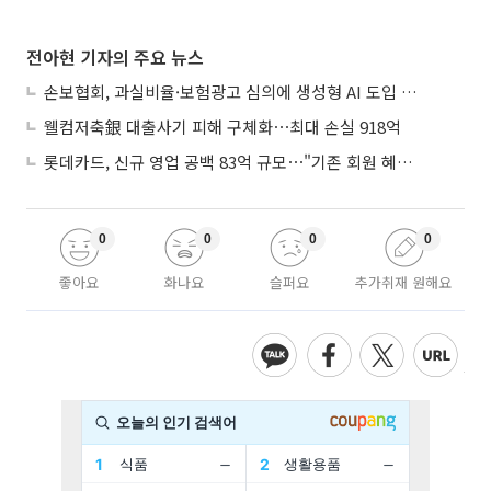
전아현 기자의 주요 뉴스
손보협회, 과실비율·보험광고 심의에 생성형 AI 도입 추진
웰컴저축銀 대출사기 피해 구체화⋯최대 손실 918억
롯데카드, 신규 영업 공백 83억 규모⋯"기존 회원 혜택으로 방어"
0
0
0
0
좋아요
화나요
슬퍼요
추가취재 원해요