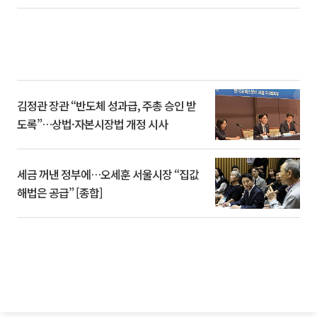
김정관 장관 “반도체 성과급, 주총 승인 받
도록”…상법·자본시장법 개정 시사
세금 꺼낸 정부에…오세훈 서울시장 “집값
해법은 공급” [종합]