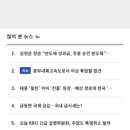
많이 본 뉴스
김정관 장관 “반도체 성과급, 주총 승인 받도록”…상법·자본시장법 개정 시사
1.
중부내륙고속도로서 미상 폭발물 발견
속보
2.
태풍 '돌핀' 이어 '찬홈' 등장…예상 경로에 한국 '한숨'
3.
급등한 국제 금값…국내 금시세는?
4.
오늘 KBO 긴급 실행위원회, 주말도 폭염취소 될까
5.