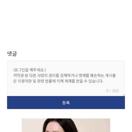
댓글
0 / 300