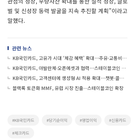
관점의 성장, 우량자산 확대를 통한 질적 성장, 글로
벌 및 신성장 동력 발굴을 지속 추진할 계획”이라고
말했다.
관련 뉴스
KB국민카드, 고유가 시대 ‘체감 혜택’ 확대⋯주유·교통비 지원 강화
KB국민카드, 아발란체·오픈에셋과 협력⋯스테이블코인 결제모델 구현 추진
KB국민카드, 고객센터에 생성형 AI 적용 확대⋯챗봇·콜봇 지원 강화
블랙록 토큰화 MMF, 유럽 시장 진출∙∙∙스테이블코인 확장
#KB국민카드
#당기순이익
#영업이익
#신용카드
#체크카드