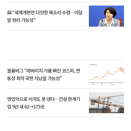
與 “세제개편안 다양한 목소리 수렴…이달
말 정리 가능성”
블룸버그 “레버리지 거품 빠진 코스피, 변
동성 최악 국면 지났을 가능성”
영업익으로 이자도 못 낸다…건설 한계기
업 5년 새 62→173곳