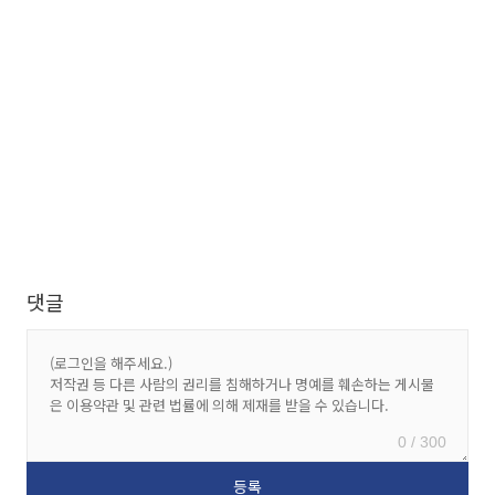
댓글
0 / 300