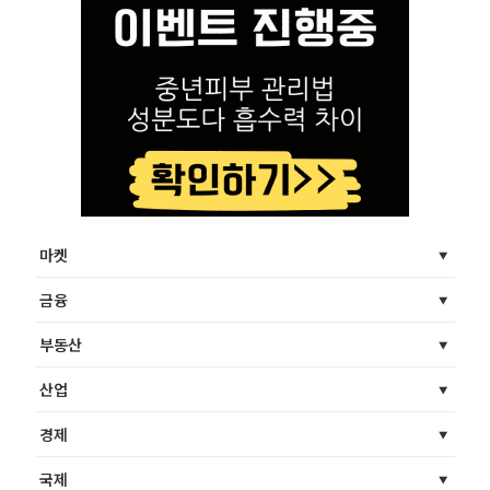
마켓
금융
부동산
산업
경제
국제