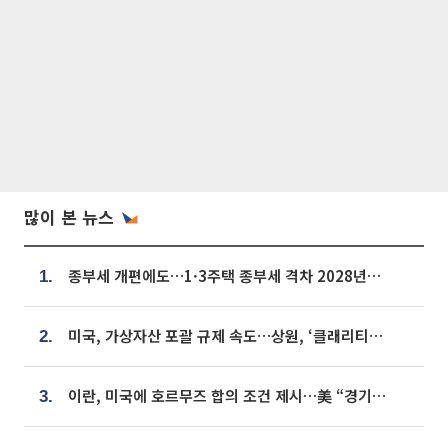
많이 본 뉴스
종부세 개편에도…1·3주택 종부세 격차 2028년부터 확대
1.
미국, 가상자산 포괄 규제 속도…상원, ‘클래리티법’ 9월 절차투표 추진
2.
이란, 미국에 호르무즈 합의 조건 제시…美 “경기 아직 안 끝나” [종합]
3.