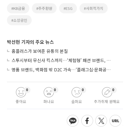
#KB금융
#주주환원
#ESG
#사회적가치
#소상공인
박선현 기자의 주요 뉴스
홈플러스가 보여준 유통의 본질
스투시부터 무신사 킥스까지…‘체험형’ 패션 브랜드, 잇단 제주행
명품 브랜드, 백화점 밖 D2C 가속…‘플래그십·문화공간’ 전략 눈길
0
0
0
0
좋아요
화나요
슬퍼요
추가취재 원해요