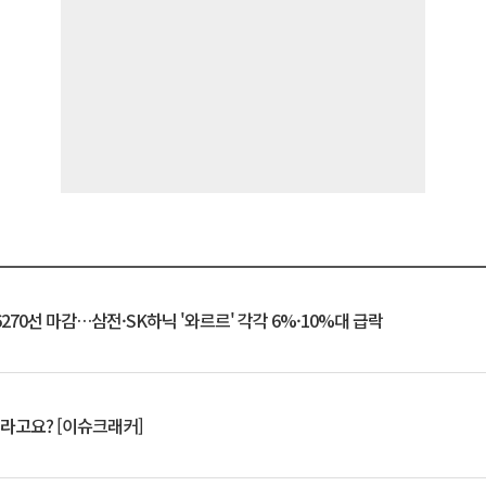
6270선 마감…삼전·SK하닉 '와르르' 각각 6%·10%대 급락
 깨라고요? [이슈크래커]