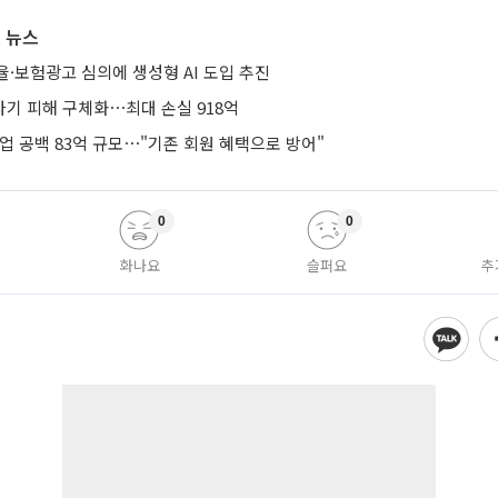
 뉴스
·보험광고 심의에 생성형 AI 도입 추진
기 피해 구체화⋯최대 손실 918억
업 공백 83억 규모⋯"기존 회원 혜택으로 방어"
0
0
화나요
슬퍼요
추