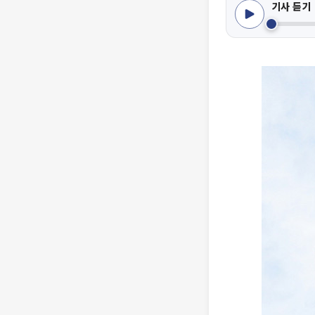
기사 듣기