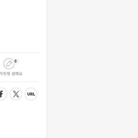
0
가취재 원해요