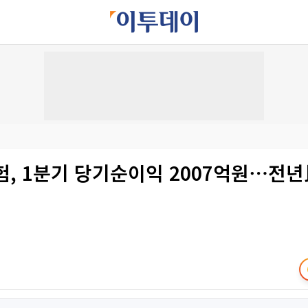
험, 1분기 당기순이익 2007억원⋯전