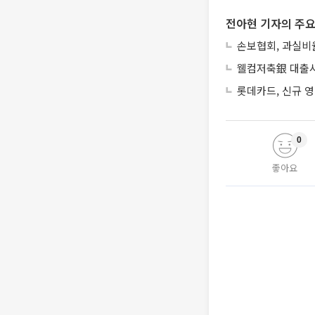
전아현 기자의 주요
손보협회, 과실비율
웰컴저축銀 대출사
롯데카드, 신규 영
0
좋아요