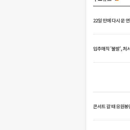
22일 만에 다시 문 
입추매직 '불발', 처
콘서트 갈 때 응원봉만