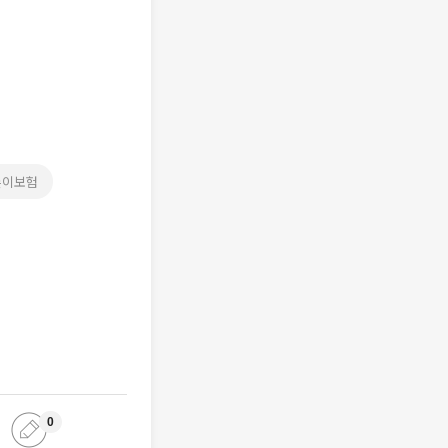
른이보험
0