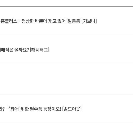
연 홈플러스…정상화 바쁜데 재고 없어 ‘발동동’[가보니]
서매직은 올까요? [해시태그]
?⋯'최애' 위한 필수품 등장이오! [솔드아웃]