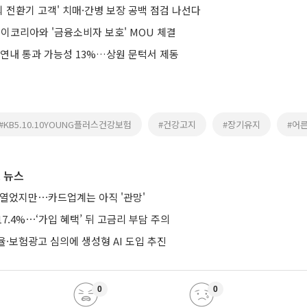
퇴 전환기 고객' 치매·간병 보장 공백 점검 나선다
에이코리아와 '금융소비자 보호' MOU 체결
 연내 통과 가능성 13%…상원 문턱서 제동
#KB5.10.10YOUNG플러스건강보험
#건강고지
#장기유지
#어
 뉴스
 열었지만⋯카드업계는 아직 '관망'
7.4%⋯‘가입 혜택’ 뒤 고금리 부담 주의
·보험광고 심의에 생성형 AI 도입 추진
0
0