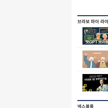
브라보 마이 라
넥스블록