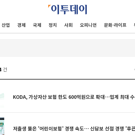
산업
경제
국제
정치
사회
오피니언
문화·라이프
4
건
KODA, 가상자산 보험 한도 600억원으로 확대⋯업계 최대 
저출생 뚫은 '어린이보험' 경쟁 속도⋯ 신담보 선점 경쟁 '후끈