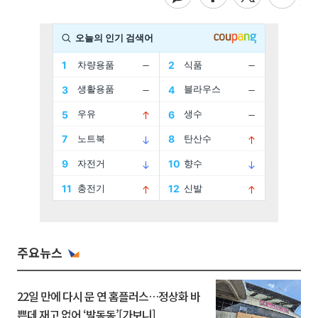
주요뉴스
22일 만에 다시 문 연 홈플러스…정상화 바
쁜데 재고 없어 ‘발동동’[가보니]