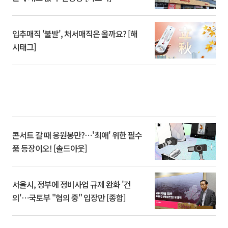
입추매직 '불발', 처서매직은 올까요? [해
시태그]
콘서트 갈 때 응원봉만?⋯'최애' 위한 필수
품 등장이오! [솔드아웃]
서울시, 정부에 정비사업 규제 완화 '건
의'⋯국토부 "협의 중" 입장만 [종합]