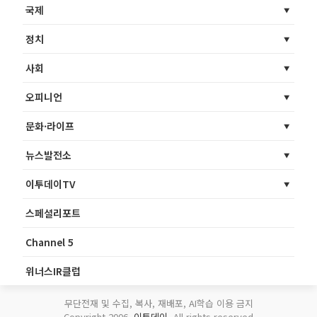
국제
정치
사회
오피니언
문화·라이프
뉴스발전소
이투데이TV
스페셜리포트
Channel 5
위너스IR클럽
무단전재 및 수집, 복사, 재배포, AI학습 이용 금지
Copyright 2006.
이투데이
. All rights reserved