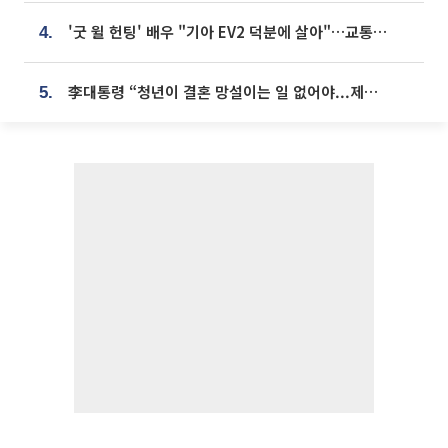
'굿 윌 헌팅' 배우 "기아 EV2 덕분에 살아"…교통사고 후 안전성 극찬
4.
李대통령 “청년이 결혼 망설이는 일 없어야...제도상 불이익 조사”
5.