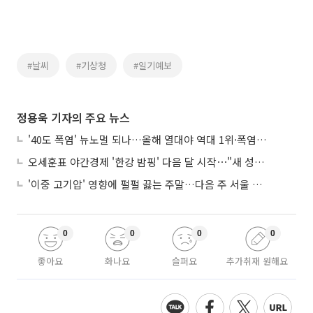
#날씨
#기상청
#일기예보
정용욱 기자의 주요 뉴스
'40도 폭염' 뉴노멀 되나…올해 열대야 역대 1위·폭염일수 평년 3배 넘어
오세훈표 야간경제 '한강 밤핑' 다음 달 시작⋯"새 성장동력 만들 것"
'이중 고기압' 영향에 펄펄 끓는 주말…다음 주 서울 포함 서쪽이 더 덥다
0
0
0
0
좋아요
화나요
슬퍼요
추가취재 원해요