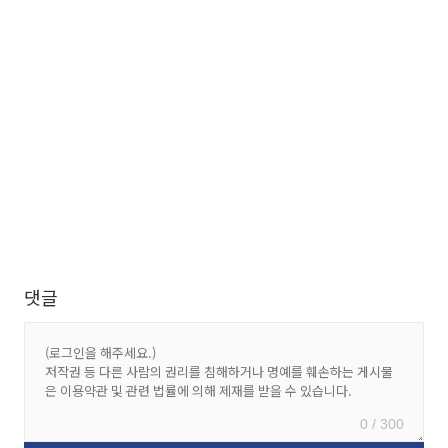
댓글
0 / 300