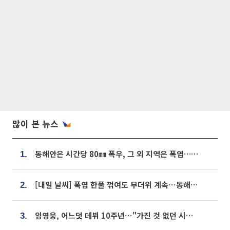
많이 본 뉴스
동해안은 시간당 80㎜ 폭우, 그 외 지역은 폭염…‘극과 극 날씨’
1.
[내일 날씨] 폭염 한풀 꺾여도 무더위 계속⋯동해안 이틀 연속 비
2.
임영웅, 어느덧 데뷔 10주년⋯"가진 것 없던 시절, 내 앞엔 20명의 팬뿐"
3.