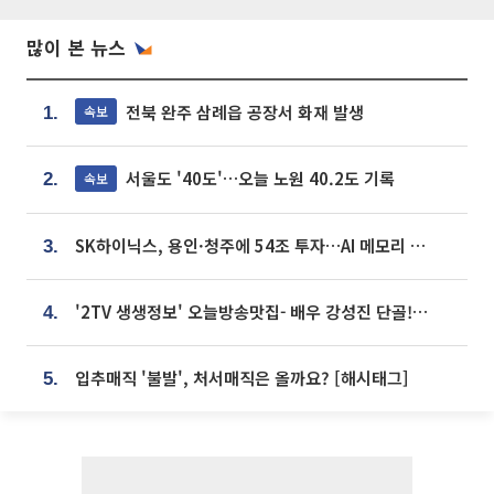
많이 본 뉴스
전북 완주 삼례읍 공장서 화재 발생
속보
1.
서울도 '40도'…오늘 노원 40.2도 기록
속보
2.
SK하이닉스, 용인·청주에 54조 투자…AI 메모리 생산기지 키운다
3.
'2TV 생생정보' 오늘방송맛집- 배우 강성진 단골! 쌀국수ㆍ푸팟퐁 커리 맛집 '블○○○'
4.
입추매직 '불발', 처서매직은 올까요? [해시태그]
5.