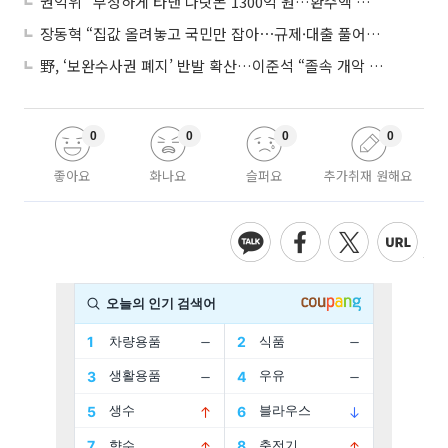
권익위 "부정하게 타낸 나랏돈 1300억 원…환수액 역대 최대"
장동혁 “집값 올려놓고 국민만 잡아⋯규제·대출 풀어야”
野, ‘보완수사권 폐지’ 반발 확산…이준석 “졸속 개악 입법”
0
0
0
0
좋아요
화나요
슬퍼요
추가취재 원해요