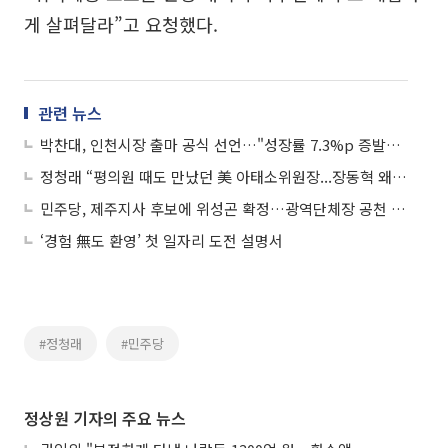
게 살펴달라”고 요청했다.
관련 뉴스
박찬대, 인천시장 출마 공식 선언…"성장률 7.3%p 증발한 무능 시정 심판"
정청래 “평의원 때도 만났던 美 아태소위원장...장동혁 왜 못 만났나"
민주당, 제주지사 후보에 위성곤 확정…광역단체장 공천 완료
‘경험 無도 환영’ 첫 일자리 도전 설명서
#정청래
#민주당
정상원 기자의 주요 뉴스