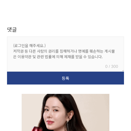
댓글
0 / 300