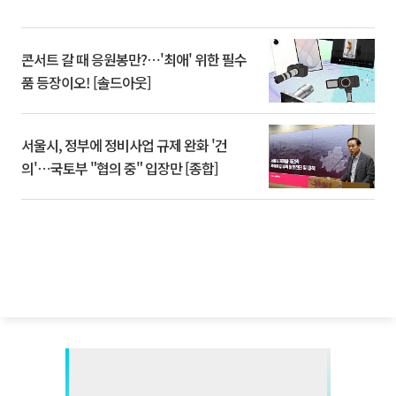
콘서트 갈 때 응원봉만?⋯'최애' 위한 필수
품 등장이오! [솔드아웃]
서울시, 정부에 정비사업 규제 완화 '건
의'⋯국토부 "협의 중" 입장만 [종합]