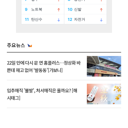
주요뉴스
22일 만에 다시 문 연 홈플러스…정상화 바
쁜데 재고 없어 ‘발동동’[가보니]
입추매직 '불발', 처서매직은 올까요? [해
시태그]