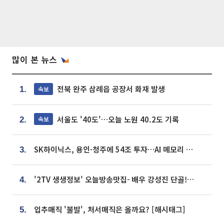
많이 본 뉴스
전북 완주 삼례읍 공장서 화재 발생
속보
1.
서울도 '40도'…오늘 노원 40.2도 기록
속보
2.
SK하이닉스, 용인·청주에 54조 투자…AI 메모리 생산기지 키운다
3.
'2TV 생생정보' 오늘방송맛집- 배우 강성진 단골! 쌀국수ㆍ푸팟퐁 커리 맛집 '블○○○'
4.
입추매직 '불발', 처서매직은 올까요? [해시태그]
5.