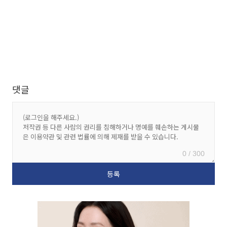
댓글
0 / 300