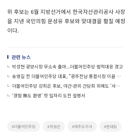
위 후보는 6월 지방선거에서 한국자산관리공사 사장
을 지낸 국민의힘 문성유 후보와 맞대결을 펼칠 예정
이다.
관련 뉴스
박성현 광양시장 무소속 출마...더불어민주당 법적대응 경고
송영길 전 더불어민주당 대표, "광주전남 통합시장 이끌 인물은 김영록 뿐"
더불어민주당 강희은 후보, 야간·관외 간담회 외에도 '사적 모임 비용' 업무추진비 처리 정황
‘경험 無도 환영’ 첫 일자리 도전 설명서
#더불어민주당
#위성곤
#제주도지사
#문대림