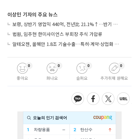
이상민 기자의 주요 뉴스
보령, 상반기 영업익 440억, 전년比 21.1%↑…반기 역대 최대
법원, 임주현 한미사이언스 부회장 주식 가압류
알테오젠, 올해만 1.8조 기술수출…특허·계약·상업화 ‘삼박자’
0
0
0
0
좋아요
화나요
슬퍼요
추가취재 원해요