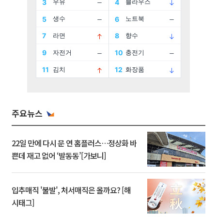
주요뉴스
22일 만에 다시 문 연 홈플러스…정상화 바
쁜데 재고 없어 ‘발동동’[가보니]
입추매직 '불발', 처서매직은 올까요? [해
시태그]