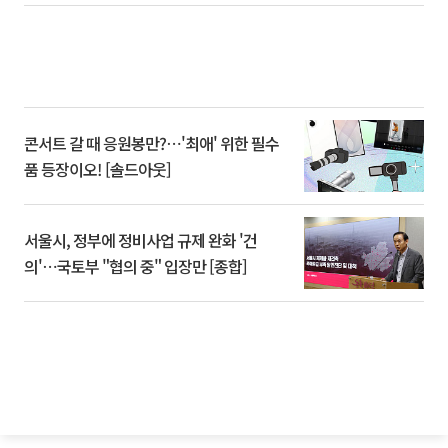
콘서트 갈 때 응원봉만?⋯'최애' 위한 필수
품 등장이오! [솔드아웃]
서울시, 정부에 정비사업 규제 완화 '건
의'⋯국토부 "협의 중" 입장만 [종합]