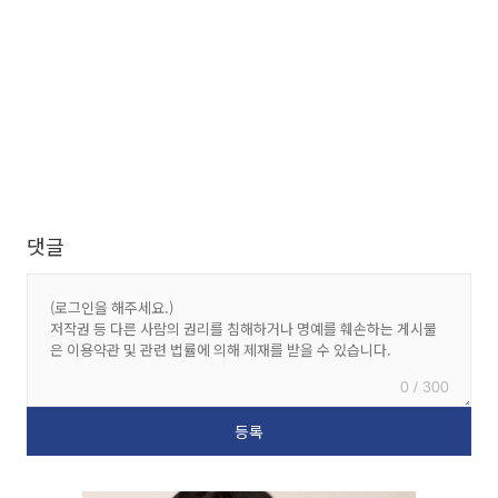
댓글
0 / 300