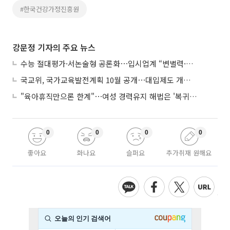
#한국건강가정진흥원
강문정 기자의 주요 뉴스
수능 절대평가·서논술형 공론화⋯입시업계 “변별력·사교육 대책 먼저”
국교위, 국가교육발전계획 10월 공개⋯대입제도 개편 공론화 추진
"육아휴직만으론 한계"⋯여성 경력유지 해법은 '복귀 후 유연근무’
0
0
0
0
좋아요
화나요
슬퍼요
추가취재 원해요