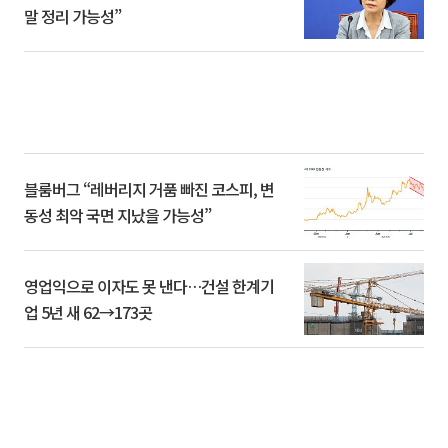
말 정리 가능성”
블룸버그 “레버리지 거품 빠진 코스피, 변
동성 최악 국면 지났을 가능성”
영업익으로 이자도 못 낸다…건설 한계기
업 5년 새 62→173곳