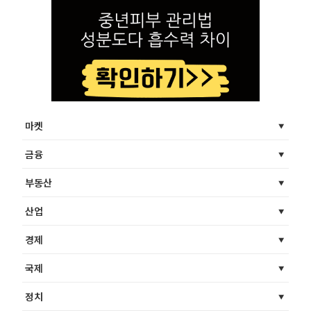
마켓
금융
부동산
산업
경제
국제
정치