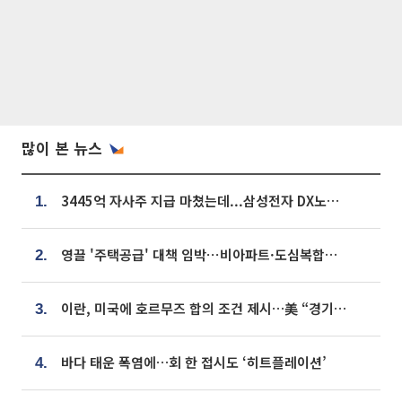
많이 본 뉴스
3445억 자사주 지급 마쳤는데...삼성전자 DX노조, 뒤늦은 '떼쓰기 집회'
1.
영끌 '주택공급' 대책 임박⋯비아파트·도심복합까지 총동원
2.
이란, 미국에 호르무즈 합의 조건 제시…美 “경기 아직 안 끝나” [종합]
3.
바다 태운 폭염에…회 한 접시도 ‘히트플레이션’
4.