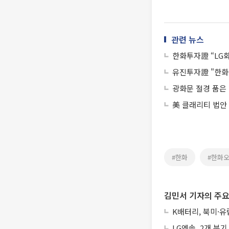
관련 뉴스
한화투자證 “LG화
유진투자證 "한화
광화문 절경 품은
美 클래리티 법안
#한화
#한화
김민서 기자의 주요
K배터리, 북미·
LG엔솔, 2개 분