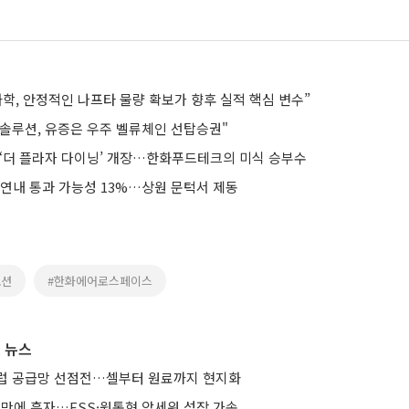
학, 안정적인 나프타 물량 확보가 향후 실적 핵심 변수”
솔루션, 유증은 우주 벨류체인 선탑승권"
 ‘더 플라자 다이닝’ 개장…한화푸드테크의 미식 승부수
 연내 통과 가능성 13%…상원 문턱서 제동
오션
#한화에어로스페이스
 뉴스
유럽 공급망 선점전…셀부터 원료까지 현지화
기 만에 흑자…ESS·원통형 앞세워 성장 가속