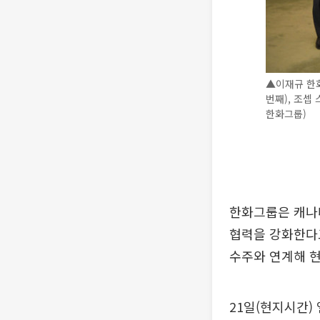
▲이재규 한화
번째), 조셉
한화그룹)
한화그룹은 캐나다
협력을 강화한다고
수주와 연계해 
21일(현지시간)