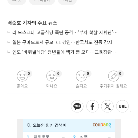
배준호 기자의 주요 뉴스
러 모스크바 고급식당 폭탄 공격…‘부차 학살 지휘관’ 노렸나
일본 구마모토서 규모 7.1 강진…한국서도 진동 감지
인도 ‘바퀴벌레당’ 청년들에 백기 든 모디…교육장관 사퇴
0
0
0
0
좋아요
화나요
슬퍼요
추가취재 원해요