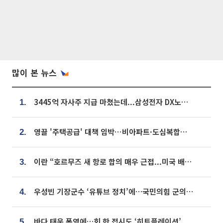
많이 본 뉴스
3445억 자사주 지급 마쳤는데...삼성전자 DX노조, 뒤늦은 '떼쓰기 집회'
1.
영끌 '주택공급' 대책 임박⋯비아파트·도심복합까지 총동원
2.
이란 “호르무즈 새 항로 합의 매우 근접...미국 배상 먼저”
3.
우성빈 기장군수 ‘유튜브 정치’에…국민의힘 군의원들 집단 반발
4.
바다 태운 폭염에…회 한 접시도 ‘히트플레이션’
5.