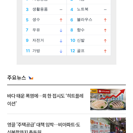
주요뉴스
바다 태운 폭염에…회 한 접시도 ‘히트플레
이션’
영끌 '주택공급' 대책 임박⋯비아파트·도
심복합까지 총동원