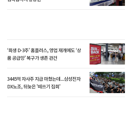
‘회생 D-3주’ 홈플러스, 영업 재개에도 ‘상
품 공급망’ 복구가 생존 관건
3445억 자사주 지급 마쳤는데...삼성전자
DX노조, 뒤늦은 '떼쓰기 집회'