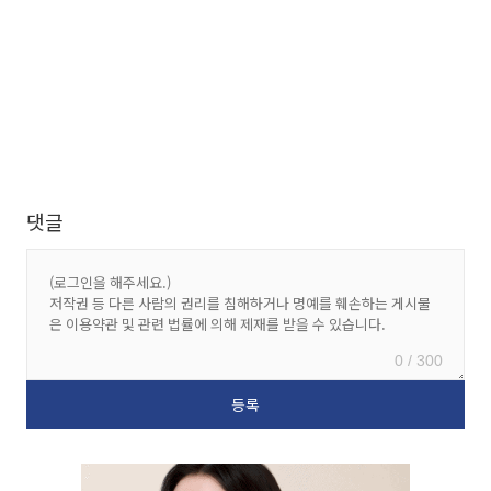
댓글
0 / 300