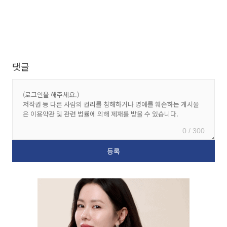
댓글
0 / 300