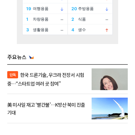
주요뉴스
한국 드론기술, 우크라 전장서 시험
단독
중…“스타트업 여러 곳 참여”
美 미사일 재고 ‘빨간불’…K방산 북미 진출
기대