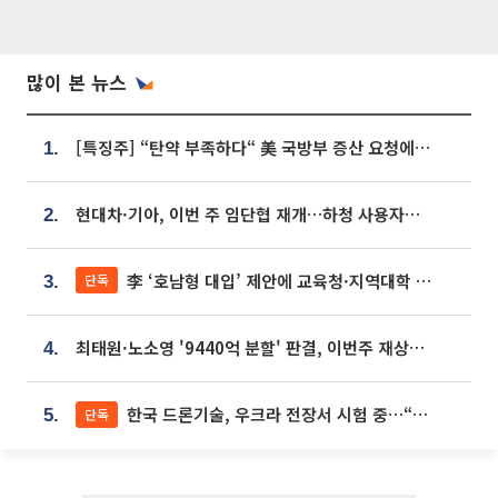
많이 본 뉴스
[특징주] “탄약 부족하다“ 美 국방부 증산 요청에⋯국내 방산주 급등세
1.
현대차·기아, 이번 주 임단협 재개…하청 사용자성 재심도 ‘변수’
2.
李 ‘호남형 대입’ 제안에 교육청·지역대학 서·논술형 입시 연계 '착수'
단독
3.
최태원·노소영 '9440억 분할' 판결, 이번주 재상고 여부 주목
4.
한국 드론기술, 우크라 전장서 시험 중…“스타트업 여러 곳 참여”
단독
5.