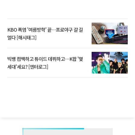
KBO 폭염 '여름방학' 끝…프로야구 갈 길
멀다 [해시태그]
빅뱅 컴백하고 튜이드 데뷔하고⋯K팝 '몇
세대'세요? [엔터로그]