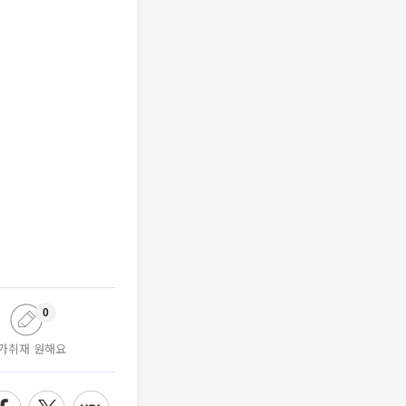
0
가취재 원해요