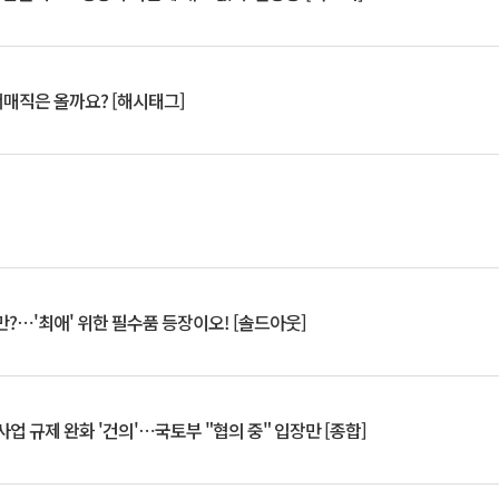
서매직은 올까요? [해시태그]
?⋯'최애' 위한 필수품 등장이오! [솔드아웃]
업 규제 완화 '건의'⋯국토부 "협의 중" 입장만 [종합]