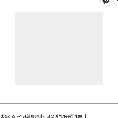
연 홈플러스…정상화 바쁜데 재고 없어 ‘발동동’[가보니]