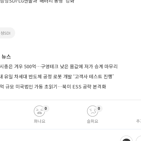
삼성SDI·LG엔솔과 '배터리 동맹' 강화
성SDI
 뉴스
 시총은 겨우 500억…구영테크 낮은 몸값에 저가 승계 마무리
 유일 차세대 반도체 공정 로봇 개발 ‘고객사 테스트 진행’
0억 규모 미국법인 가동 초읽기…북미 ESS 공략 본격화
0
0
화나요
슬퍼요
추