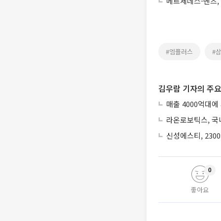
메르세데스-벤츠, 
#엠플러스
#삼
김우람 기자의 주요
매출 4000억대에
라온로보틱스, 국내
신성에스티, 230
0
좋아요