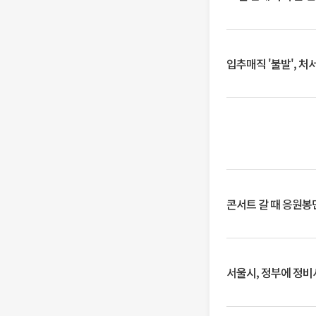
입추매직 '불발', 처
콘서트 갈 때 응원봉만
서울시, 정부에 정비사