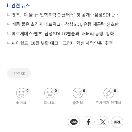
관련 뉴스
벤츠, ‘디 올-뉴 일렉트릭 C-클래스’ 첫 공개…삼성SDI·LG엔솔과 ‘배터리 동맹’
캐즘 뚫은 초격차 네트워크…삼성SDI, 유럽 재공략 신호탄
메르세데스-벤츠, 삼성SDI·LG엔솔과 '배터리 동맹' 강화
싸이월드, 10월 부활 예고…그러나 핵심 사업안은 ‘추후 공개’
#삼성SDI
0
0
0
0
좋아요
화나요
슬퍼요
추가취재 원해요