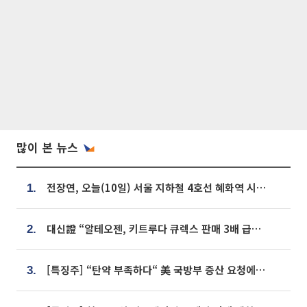
많이 본 뉴스
전장연, 오늘(10일) 서울 지하철 4호선 혜화역 시위…1호선 용산역 무정차
1.
대신證 “알테오젠, 키트루다 큐렉스 판매 3배 급증…목표가 41만원 상향”
2.
[특징주] “탄약 부족하다“ 美 국방부 증산 요청에⋯국내 방산주 급등세
3.