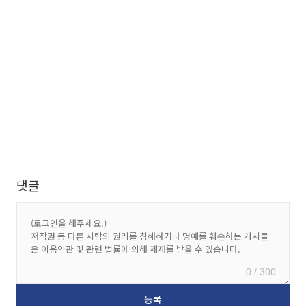
댓글
0 / 300