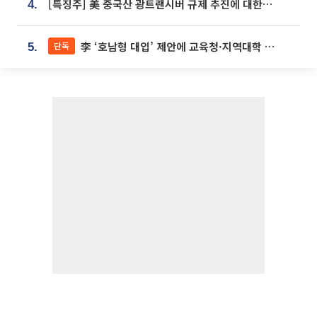
[특징주] 美 중국산 광트랜시버 규제 추진에 대한광통신 등 광통신株 강세
4.
李 ‘호남형 대입’ 제안에 교육청·지역대학 서·논술형 입시 연계 '착수'
단독
5.