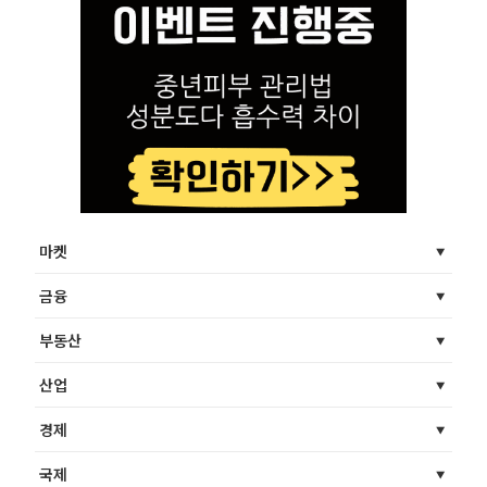
마켓
금융
부동산
산업
경제
국제