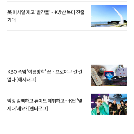
美 미사일 재고 ‘빨간불’…K방산 북미 진출
기대
KBO 폭염 '여름방학' 끝…프로야구 갈 길
멀다 [해시태그]
빅뱅 컴백하고 튜이드 데뷔하고⋯K팝 '몇
세대'세요? [엔터로그]