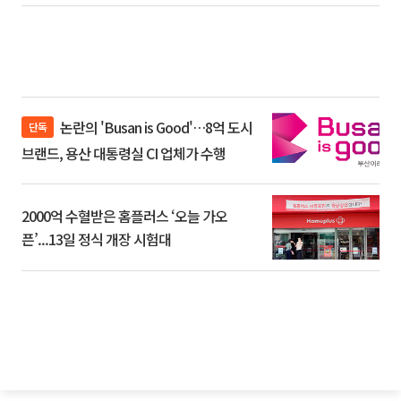
논란의 'Busan is Good'…8억 도시
단독
브랜드, 용산 대통령실 CI 업체가 수행
2000억 수혈받은 홈플러스 ‘오늘 가오
픈’...13일 정식 개장 시험대