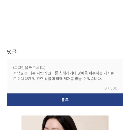
댓글
0 / 300