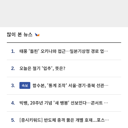
많이 본 뉴스
태풍 '돌핀' 오키나와 접근…일본기상청 경로 업데이트
1.
오늘은 절기 '입추', 뜻은?
2.
합수본, '통계 조작' 서울·경기·충북 선관위 등 추가 압수수색
속보
3.
빅뱅, 20주년 기념 '새 뱅봉' 선보인다⋯콘서트 앞두고 팝업 개최
4.
[증시키워드] 반도체 충격 뚫은 개별 호재...포스코퓨처엠·에코프로·한화솔루션 '눈길'
5.