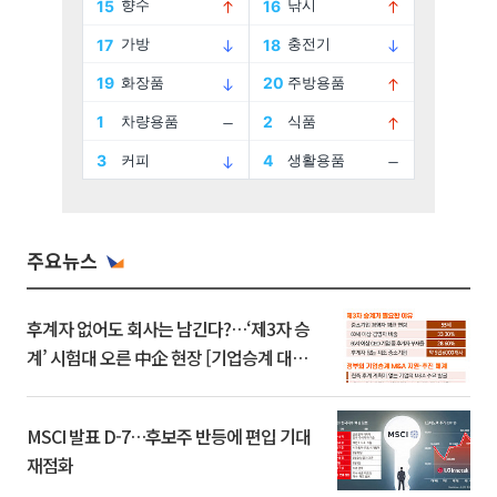
주요뉴스
후계자 없어도 회사는 남긴다?…‘제3자 승
계’ 시험대 오른 中企 현장 [기업승계 대전
환]
MSCI 발표 D-7…후보주 반등에 편입 기대
재점화