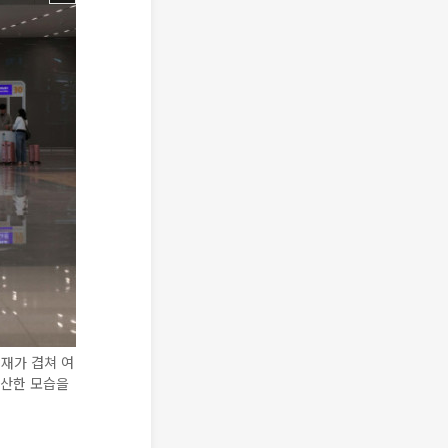
재가 겹쳐 여
한산한 모습을