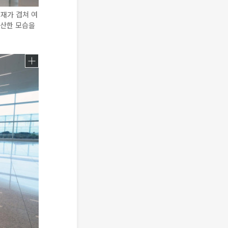
재가 겹쳐 여
한산한 모습을