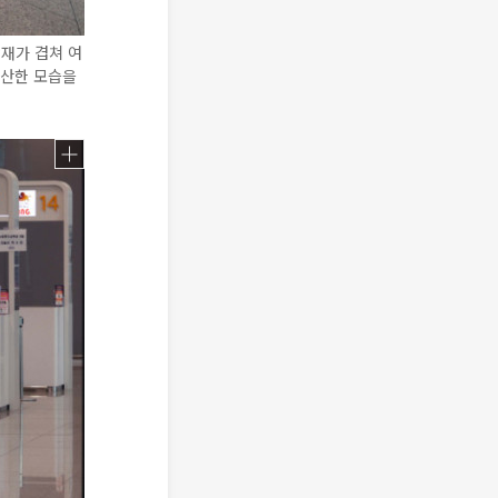
재가 겹쳐 여
한산한 모습을