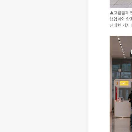
▲고환율과 5
행업계와 항공
신태현 기자 h