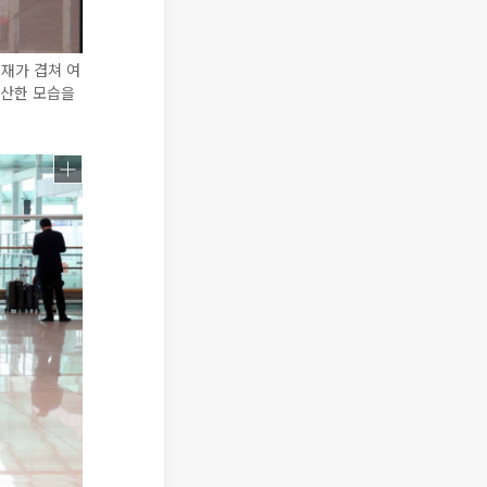
재가 겹쳐 여
한산한 모습을