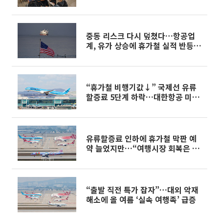
중동 리스크 다시 덮쳤다…항공업
계, 유가 상승에 휴가철 실적 반등
'경고등'
“휴가철 비행기값↓” 국제선 유류
할증료 5단계 하락…대한항공 미주
왕복 최대 17만원 인하
유류할증료 인하에 휴가철 막판 예
약 늘었지만…“여행시장 회복은 미
미”
“출발 직전 특가 잡자”…대외 악재
해소에 올 여름 ‘실속 여행족’ 급증