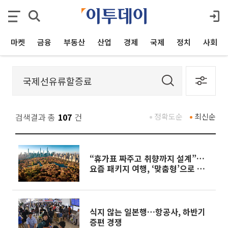
마켓
금융
부동산
산업
경제
국제
정치
사회
검색결과 총
107
건
정확도순
최신순
“휴가표 짜주고 취향까지 설계”…
요즘 패키지 여행, ‘맞춤형’으로 대
변신[주말&]
식지 않는 일본행…항공사, 하반기
증편 경쟁