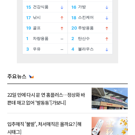
주요뉴스
22일 만에 다시 문 연 홈플러스…정상화 바
쁜데 재고 없어 ‘발동동’[가보니]
입추매직 '불발', 처서매직은 올까요? [해
시태그]