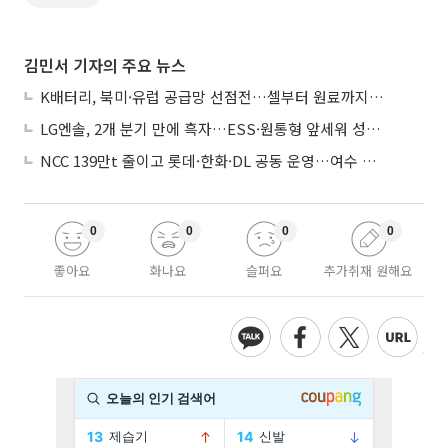
김민서 기자의 주요 뉴스
K배터리, 북미·유럽 공급망 선점전…셀부터 원료까지 현지화
LG엔솔, 2개 분기 만에 흑자…ESS·원통형 앞세워 성장 가속
NCC 139만t 줄이고 롯데·한화·DL 공동 운영…여수 1호 본궤도
0
0
0
0
좋아요
화나요
슬퍼요
추가취재 원해요