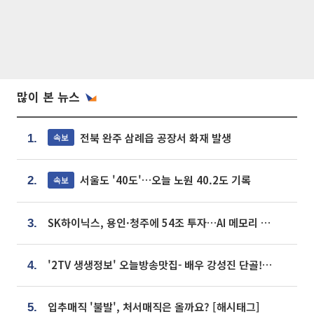
많이 본 뉴스
전북 완주 삼례읍 공장서 화재 발생
속보
1.
서울도 '40도'…오늘 노원 40.2도 기록
속보
2.
SK하이닉스, 용인·청주에 54조 투자…AI 메모리 생산기지 키운다
3.
'2TV 생생정보' 오늘방송맛집- 배우 강성진 단골! 쌀국수ㆍ푸팟퐁 커리 맛집 '블○○○'
4.
입추매직 '불발', 처서매직은 올까요? [해시태그]
5.