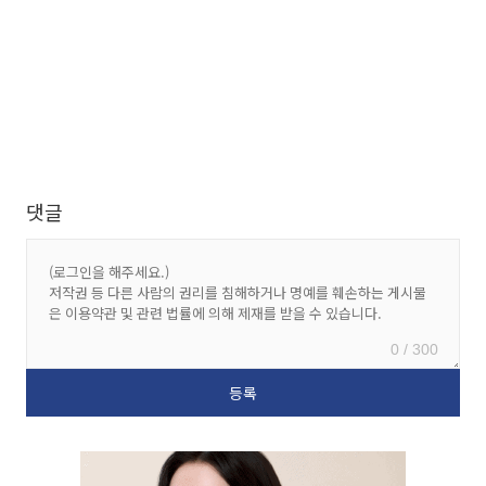
댓글
0 / 300