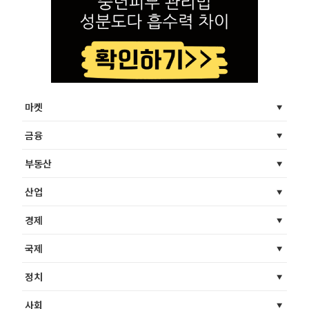
마켓
금융
부동산
산업
경제
국제
정치
사회