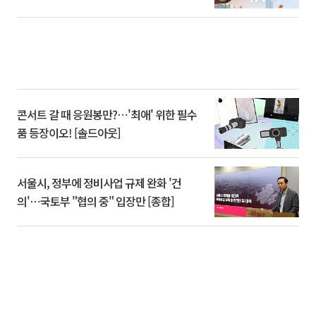
콘서트 갈 때 응원봉만?⋯'최애' 위한 필수
품 등장이오! [솔드아웃]
서울시, 정부에 정비사업 규제 완화 '건
의'⋯국토부 "협의 중" 입장만 [종합]