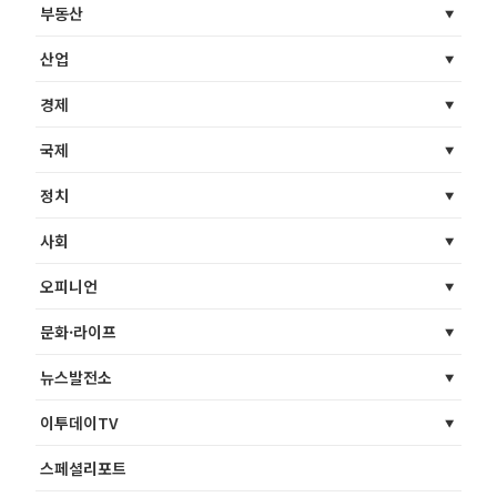
부동산
산업
경제
국제
정치
사회
오피니언
문화·라이프
뉴스발전소
이투데이TV
스페셜리포트