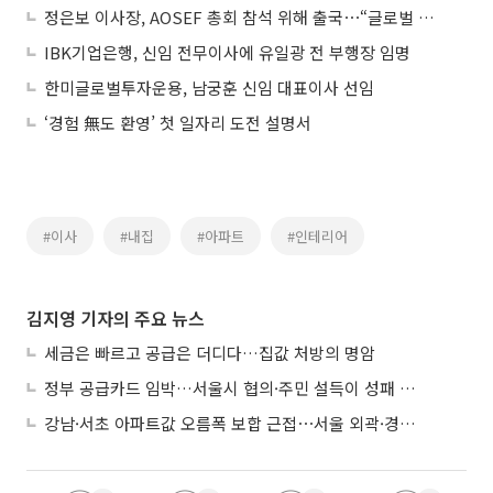
정은보 이사장, AOSEF 총회 참석 위해 출국⋯“글로벌 경쟁력 높일 것”
IBK기업은행, 신임 전무이사에 유일광 전 부행장 임명
한미글로벌투자운용, 남궁훈 신임 대표이사 선임
‘경험 無도 환영’ 첫 일자리 도전 설명서
#이사
#내집
#아파트
#인테리어
김지영 기자의 주요 뉴스
세금은 빠르고 공급은 더디다…집값 처방의 명암
정부 공급카드 임박…서울시 협의·주민 설득이 성패 가른다
강남·서초 아파트값 오름폭 보합 근접⋯서울 외곽·경기 남부 중심 매수세