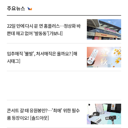
주요뉴스
22일 만에 다시 문 연 홈플러스…정상화 바
쁜데 재고 없어 ‘발동동’[가보니]
입추매직 '불발', 처서매직은 올까요? [해
시태그]
콘서트 갈 때 응원봉만?⋯'최애' 위한 필수
품 등장이오! [솔드아웃]