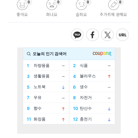
0
0
0
0
좋아요
화나요
슬퍼요
추가취재 원해요