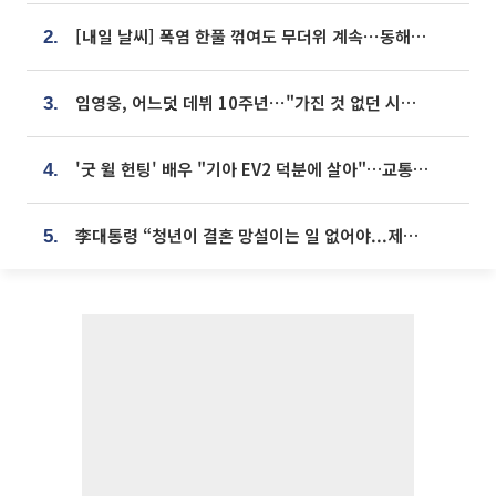
[내일 날씨] 폭염 한풀 꺾여도 무더위 계속⋯동해안 이틀 연속 비
2.
임영웅, 어느덧 데뷔 10주년⋯"가진 것 없던 시절, 내 앞엔 20명의 팬뿐"
3.
'굿 윌 헌팅' 배우 "기아 EV2 덕분에 살아"…교통사고 후 안전성 극찬
4.
李대통령 “청년이 결혼 망설이는 일 없어야...제도상 불이익 조사”
5.