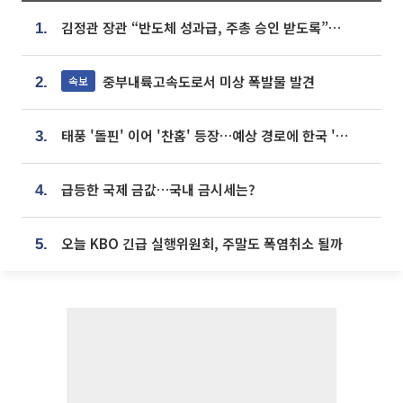
김정관 장관 “반도체 성과급, 주총 승인 받도록”…상법·자본시장법 개정 시사
1.
중부내륙고속도로서 미상 폭발물 발견
속보
2.
태풍 '돌핀' 이어 '찬홈' 등장…예상 경로에 한국 '한숨'
3.
급등한 국제 금값…국내 금시세는?
4.
오늘 KBO 긴급 실행위원회, 주말도 폭염취소 될까
5.