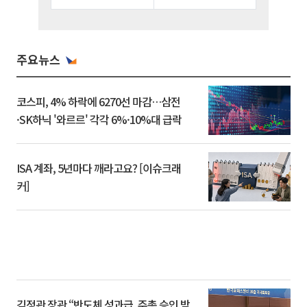
주요뉴스
코스피, 4% 하락에 6270선 마감…삼전
·SK하닉 '와르르' 각각 6%·10%대 급락
ISA 계좌, 5년마다 깨라고요? [이슈크래
커]
김정관 장관 “반도체 성과급, 주총 승인 받