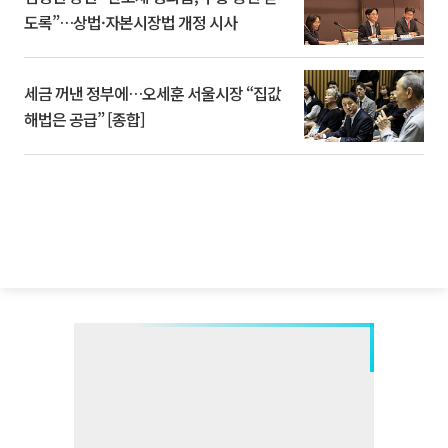
도록”…상법·자본시장법 개정 시사
세금 꺼낸 정부에…오세훈 서울시장 “집값
해법은 공급” [종합]