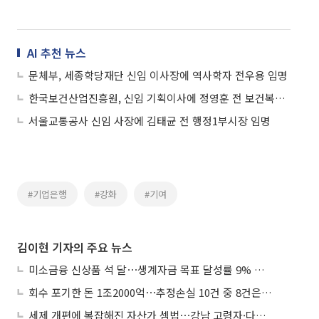
AI 추천 뉴스
문체부, 세종학당재단 신임 이사장에 역사학자 전우용 임명
한국보건산업진흥원, 신임 기획이사에 정영훈 전 보건복지부 한의약정책관 임명
서울교통공사 신임 사장에 김태균 전 행정1부시장 임명
#기업은행
#강화
#기여
김이현 기자의 주요 뉴스
미소금융 신상품 석 달⋯생계자금 목표 달성률 9% 그쳐
회수 포기한 돈 1조2000억⋯추정손실 10건 중 8건은 기업대출
세제 개편에 복잡해진 자산가 셈법⋯강남 고령자·다주택자 ‘자산재편 고심’