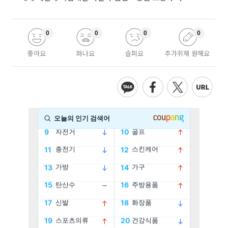
0
0
0
0
좋아요
화나요
슬퍼요
추가취재 원해요