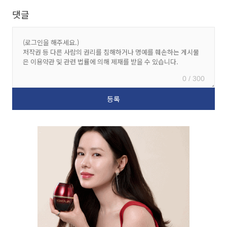
댓글
0 / 300