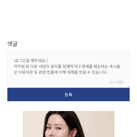
댓글
0 / 300