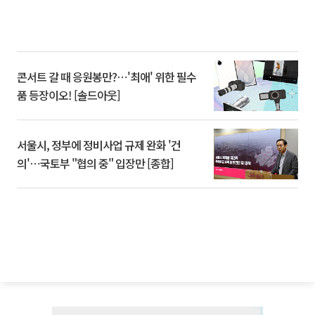
콘서트 갈 때 응원봉만?⋯'최애' 위한 필수
품 등장이오! [솔드아웃]
서울시, 정부에 정비사업 규제 완화 '건
의'⋯국토부 "협의 중" 입장만 [종합]