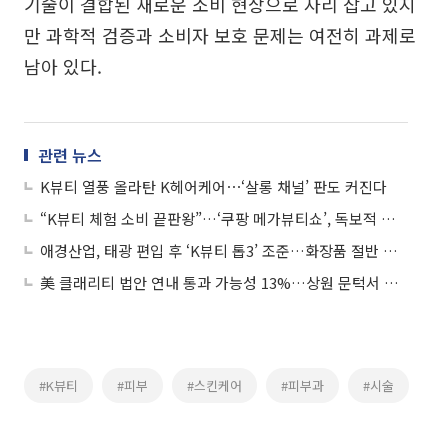
기술이 결합된 새로운 소비 현상으로 자리 잡고 있지
만 과학적 검증과 소비자 보호 문제는 여전히 과제로
남아 있다.
관련 뉴스
K뷰티 열풍 올라탄 K헤어케어⋯‘살롱 채널’ 판도 커진다
“K뷰티 체험 소비 끝판왕”…‘쿠팡 메가뷰티쇼’, 독보적 혜택으로 성수동 달궜다
애경산업, 태광 편입 후 ‘K뷰티 톱3’ 조준…화장품 절반 매출에 사활
美 클래리티 법안 연내 통과 가능성 13%…상원 문턱서 제동
#K뷰티
#피부
#스킨케어
#피부과
#시술