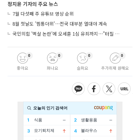
정지윤 기자의 주요 뉴스
7월 다섯째 주 유튜브 영상 순위
8월 첫날도 '찜통더위'⋯전국 대부분 열대야 계속
국민의힘 '멱살 논란'에 오세훈 1심 유죄까지⋯"터질 게 터졌다"
0
0
0
0
좋아요
화나요
슬퍼요
추가취재 원해요