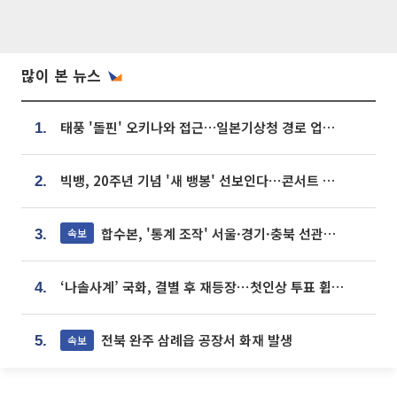
많이 본 뉴스
태풍 '돌핀' 오키나와 접근…일본기상청 경로 업데이트
1.
빅뱅, 20주년 기념 '새 뱅봉' 선보인다⋯콘서트 앞두고 팝업 개최
2.
합수본, '통계 조작' 서울·경기·충북 선관위 등 추가 압수수색
속보
3.
‘나솔사계’ 국화, 결별 후 재등장⋯첫인상 투표 휩쓸고 ‘인기녀’ 등극
4.
전북 완주 삼례읍 공장서 화재 발생
속보
5.