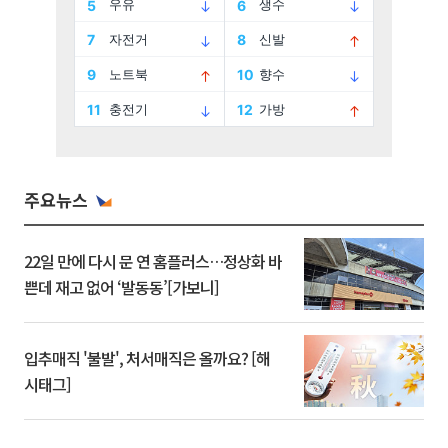
주요뉴스
22일 만에 다시 문 연 홈플러스…정상화 바
쁜데 재고 없어 ‘발동동’[가보니]
입추매직 '불발', 처서매직은 올까요? [해
시태그]