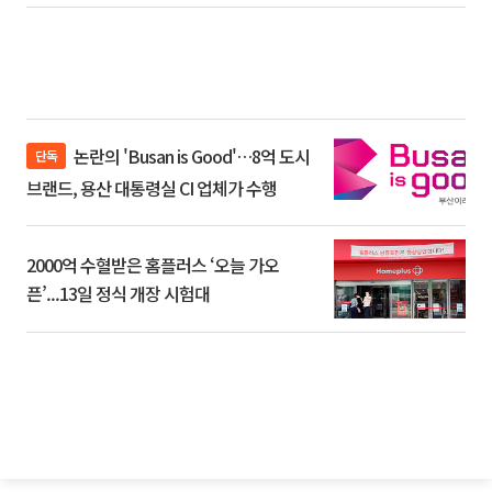
논란의 'Busan is Good'…8억 도시
단독
브랜드, 용산 대통령실 CI 업체가 수행
2000억 수혈받은 홈플러스 ‘오늘 가오
픈’...13일 정식 개장 시험대