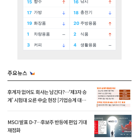
주요뉴스
후계자 없어도 회사는 남긴다?…‘제3자 승
계’ 시험대 오른 中企 현장 [기업승계 대전
환]
MSCI 발표 D-7…후보주 반등에 편입 기대
재점화