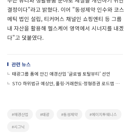
수는 뷰티와 생활용품 분야로 체질을 개선하기 위한
결정이다"라고 밝혔다. 이어 "동성제약 인수와 코스
메틱 법인 설립, 티커머스 채널인 쇼핑엔티 등 그룹
내 자산을 활용해 헬스케어 영역에서 시너지를 내겠
다"고 덧붙였다.
관련 뉴스
태광그룹 품에 안긴 애경산업 ‘글로벌 토탈뷰티’ 선언
STO 하위법규 예상안, 풀링·거래한도·정형증권 로드맵 제시
#애경산업
#태광
#동성제약
#에이지투웨니스
#시그닉