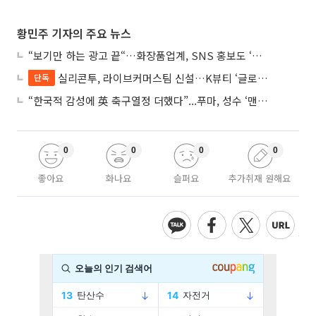
황민주 기자의 주요 뉴스
“보기만 하는 광고 끝“…화장품업계, SNS 홍보도 ‘참여형 콘텐츠’로 변모
실리콘투, 라이브커머스팀 신설…K뷰티 ‘글로벌 판매망’ 확대 속도
단독
“한국적 감성에 英 축구열정 더했다”...푸마, 성수 ‘맨시티 하우스’ 팝업
0
0
0
0
좋아요
화나요
슬퍼요
추가취재 원해요