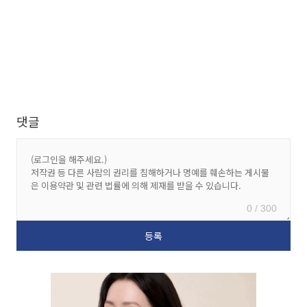
댓글
0 / 300