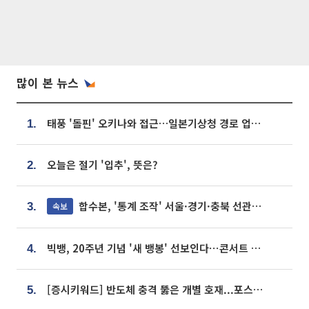
많이 본 뉴스
태풍 '돌핀' 오키나와 접근…일본기상청 경로 업데이트
1.
오늘은 절기 '입추', 뜻은?
2.
합수본, '통계 조작' 서울·경기·충북 선관위 등 추가 압수수색
속보
3.
빅뱅, 20주년 기념 '새 뱅봉' 선보인다⋯콘서트 앞두고 팝업 개최
4.
[증시키워드] 반도체 충격 뚫은 개별 호재...포스코퓨처엠·에코프로·한화솔루션 '눈길'
5.