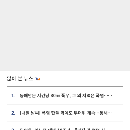
많이 본 뉴스
동해안은 시간당 80㎜ 폭우, 그 외 지역은 폭염…‘극과 극 날씨’
1.
[내일 날씨] 폭염 한풀 꺾여도 무더위 계속⋯동해안 이틀 연속 비
2.