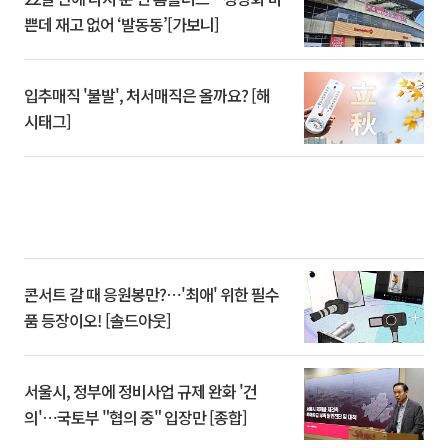
쁜데 재고 없어 ‘발동동’[가보니]
입추매직 '불발', 처서매직은 올까요? [해
시태그]
콘서트 갈 때 응원봉만?⋯'최애' 위한 필수
품 등장이오! [솔드아웃]
서울시, 정부에 정비사업 규제 완화 '건
의'⋯국토부 "협의 중" 입장만 [종합]