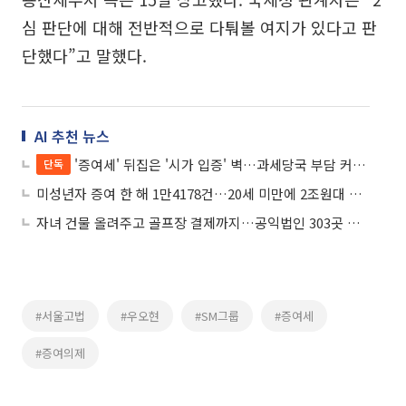
심 판단에 대해 전반적으로 다퉈볼 여지가 있다고 판
단했다”고 말했다.
AI 추천 뉴스
'증여세' 뒤집은 '시가 입증' 벽…과세당국 부담 커진다
단독
미성년자 증여 한 해 1만4178건…20세 미만에 2조원대 자산 이전
자녀 건물 올려주고 골프장 결제까지…공익법인 303곳 무더기 적발
#서울고법
#우오현
#SM그룹
#증여세
#증여의제