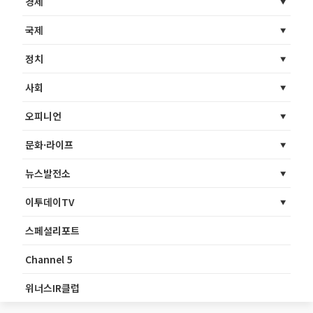
경제
국제
정치
사회
오피니언
문화·라이프
뉴스발전소
이투데이TV
스페셜리포트
Channel 5
위너스IR클럽