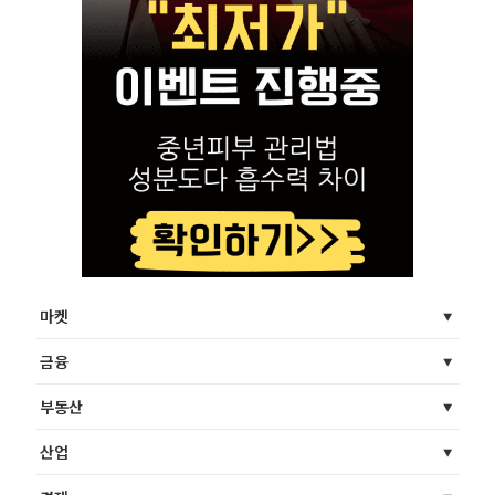
마켓
금융
부동산
산업