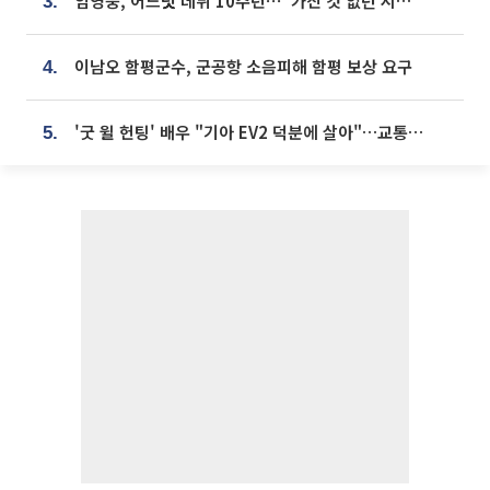
임영웅, 어느덧 데뷔 10주년⋯"가진 것 없던 시절, 내 앞엔 20명의 팬뿐"
3.
이남오 함평군수, 군공항 소음피해 함평 보상 요구
4.
'굿 윌 헌팅' 배우 "기아 EV2 덕분에 살아"…교통사고 후 안전성 극찬
5.