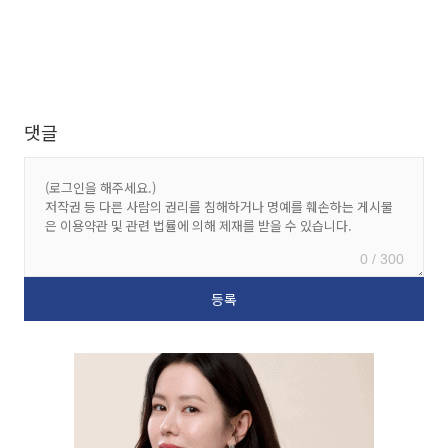
댓글
0 / 300