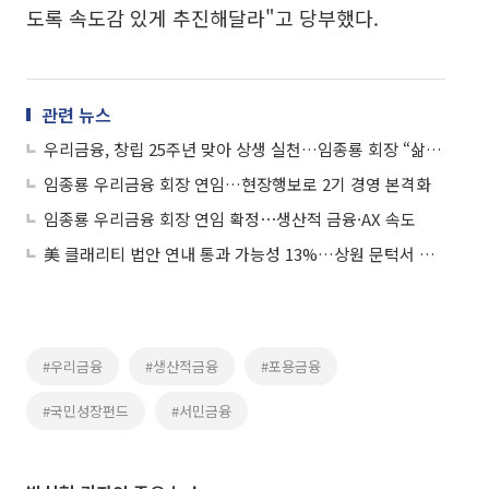
도록 속도감 있게 추진해달라"고 당부했다.
관련 뉴스
우리금융, 창립 25주년 맞아 상생 실천…임종룡 회장 “삶에 힘 되는 금융”
임종룡 우리금융 회장 연임…현장행보로 2기 경영 본격화
임종룡 우리금융 회장 연임 확정⋯생산적 금융·AX 속도
美 클래리티 법안 연내 통과 가능성 13%…상원 문턱서 제동
#우리금융
#생산적금융
#포용금융
#국민성장펀드
#서민금융