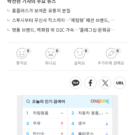
박선현 기자의 주요 뉴스
홈플러스가 보여준 유통의 본질
스투시부터 무신사 킥스까지…‘체험형’ 패션 브랜드, 잇단 제주행
명품 브랜드, 백화점 밖 D2C 가속…‘플래그십·문화공간’ 전략 눈길
0
0
0
0
좋아요
화나요
슬퍼요
추가취재 원해요