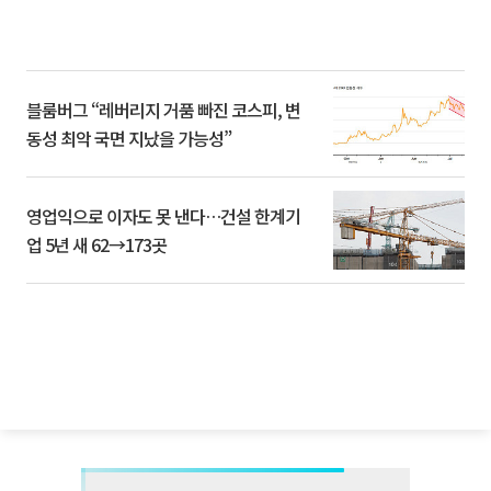
블룸버그 “레버리지 거품 빠진 코스피, 변
동성 최악 국면 지났을 가능성”
영업익으로 이자도 못 낸다…건설 한계기
업 5년 새 62→173곳