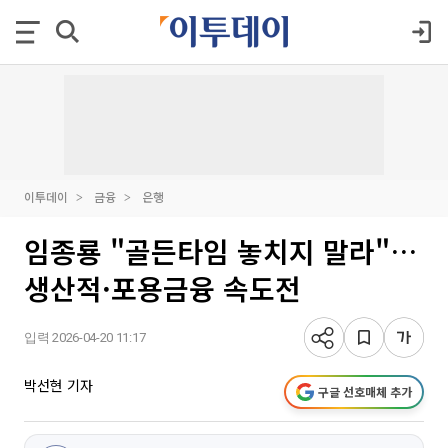
이투데이
금융
은행
임종룡 "골든타임 놓치지 말라"…
생산적·포용금융 속도전
입력 2026-04-20 11:17
박선현 기자
구글 선호매체 추가