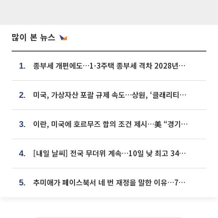
많이 본 뉴스
종부세 개편에도…1·3주택 종부세 격차 2028년부터 확대
1.
미국, 가상자산 포괄 규제 속도…상원, ‘클래리티법’ 9월 절차투표 추진
2.
이란, 미국에 호르무즈 합의 조건 제시…美 “경기 아직 안 끝나” [종합]
3.
[내일 날씨] 전국 무더위 계속…10일 낮 최고 34도 육박
4.
추미애가 페이스북서 네 번 재정을 말한 이유…7700억 추경 열쇠는 도의회에
5.