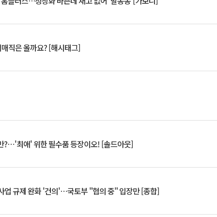
연 홈플러스…정상화 바쁜데 재고 없어 ‘발동동’[가보니]
서매직은 올까요? [해시태그]
?⋯'최애' 위한 필수품 등장이오! [솔드아웃]
업 규제 완화 '건의'⋯국토부 "협의 중" 입장만 [종합]