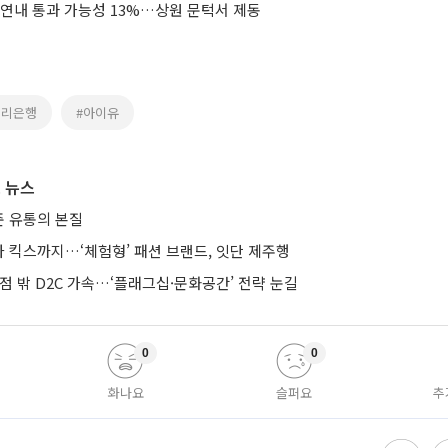
 연내 통과 가능성 13%…상원 문턱서 제동
우리은행
#아이유
 뉴스
 유통의 본질
 킥스까지…‘체험형’ 패션 브랜드, 잇단 제주행
점 밖 D2C 가속…‘플래그십·문화공간’ 전략 눈길
0
0
화나요
슬퍼요
추