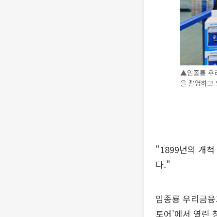
▲임종룡 우리
을 촬영하고 
"1899년의 개
다."
임종룡 우리금융그
토어'에서 열린 