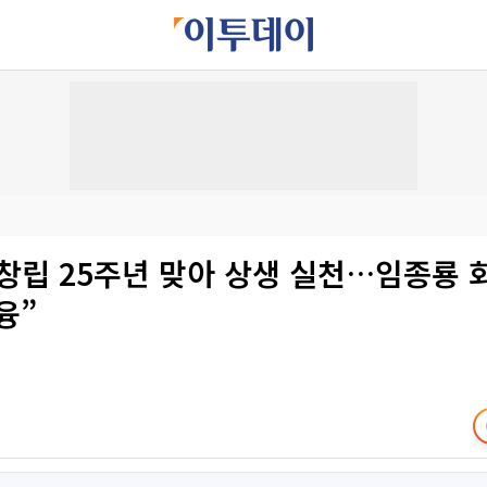
창립 25주년 맞아 상생 실천…임종룡 
융”