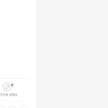
0
가취재 원해요