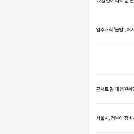
22일 만에 다시 문 
입추매직 '불발', 처
콘서트 갈 때 응원봉만
서울시, 정부에 정비사