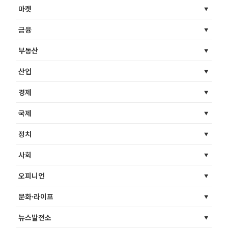
마켓
금융
부동산
산업
경제
국제
정치
사회
오피니언
문화·라이프
뉴스발전소