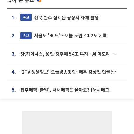
전북 완주 삼례읍 공장서 화재 발생
속보
1.
서울도 '40도'…오늘 노원 40.2도 기록
속보
2.
SK하이닉스, 용인·청주에 54조 투자…AI 메모리 생산기지 키운다
3.
'2TV 생생정보' 오늘방송맛집- 배우 강성진 단골! 쌀국수ㆍ푸팟퐁 커리 맛집 '블○○○'
4.
입추매직 '불발', 처서매직은 올까요? [해시태그]
5.