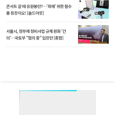
콘서트 갈 때 응원봉만?⋯'최애' 위한 필수
품 등장이오! [솔드아웃]
서울시, 정부에 정비사업 규제 완화 '건
의'⋯국토부 "협의 중" 입장만 [종합]