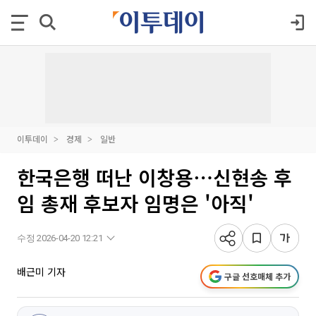
이투데이
경제
일반
한국은행 떠난 이창용⋯신현송 후
임 총재 후보자 임명은 '아직'
수정 2026-04-20 12:21
배근미 기자
구글 선호매체 추가