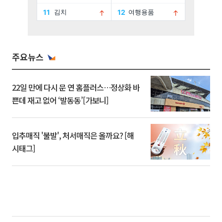
주요뉴스
22일 만에 다시 문 연 홈플러스…정상화 바
쁜데 재고 없어 ‘발동동’[가보니]
입추매직 '불발', 처서매직은 올까요? [해
시태그]