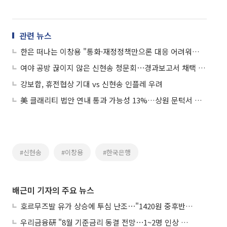
관련 뉴스
한은 떠나는 이창용 "통화·재정정책만으론 대응 어려워⋯구조개혁 필요"
여야 공방 끊이지 않은 신현송 청문회⋯경과보고서 채택 못하고 종료
강보합, 휴전협상 기대 vs 신현송 인플레 우려
美 클래리티 법안 연내 통과 가능성 13%…상원 문턱서 제동
#신현송
#이창용
#한국은행
배근미 기자의 주요 뉴스
호르무즈발 유가 상승에 투심 난조⋯"1420원 중후반 등락"
우리금융硏 "8월 기준금리 동결 전망⋯1~2명 인상 소수의견 낼 것"