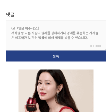
댓글
0 / 300