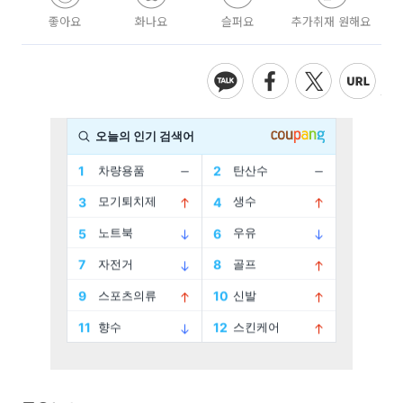
좋아요
화나요
슬퍼요
추가취재 원해요