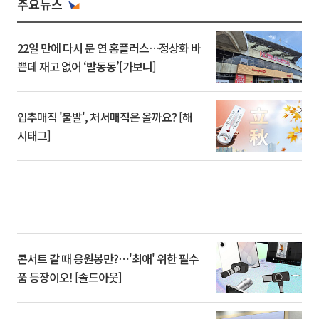
주요뉴스
22일 만에 다시 문 연 홈플러스…정상화 바
쁜데 재고 없어 ‘발동동’[가보니]
입추매직 '불발', 처서매직은 올까요? [해
시태그]
콘서트 갈 때 응원봉만?⋯'최애' 위한 필수
품 등장이오! [솔드아웃]