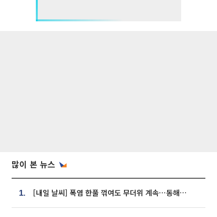
많이 본 뉴스
[내일 날씨] 폭염 한풀 꺾여도 무더위 계속⋯동해안 이틀 연속 비
1.