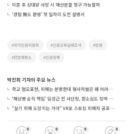
이혼 후 상대방 사망 시 재산분할 청구 가능할까
‘경험 無도 환영’ 첫 일자리 도전 설명서
#국가인권위원회
#인권교육실태조사
#법원
#헌법재판소
#인권침해
박진희 기자의 주요 뉴스
학교 혐오표현, 피해는 분명한데 형사처벌은 왜 어려울까?
‘채상병 순직 책임’ 임성근 전 사단장, 항소심도 징역 3년
“살기 위해 도망치는 거야” VR로 스토킹 피해자 공포 마주한 수형자들
0
0
0
0