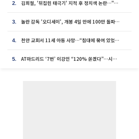
김희철, '뒤집힌 태극기' 지적 후 정치색 논란…"좌우 떠나 우리나라 국기"
2.
놀란 감독 '오디세이', 개봉 4일 만에 100만 돌파⋯'왕사남' 보다 빠르다
3.
천안 교회서 11세 아동 사망…“침대에 묶여 있었다” 진술 확보
4.
AT마드리드 ‘7번’ 이강인 “120% 쏟겠다”⋯시메오네 감독 “필요한 선수”
5.